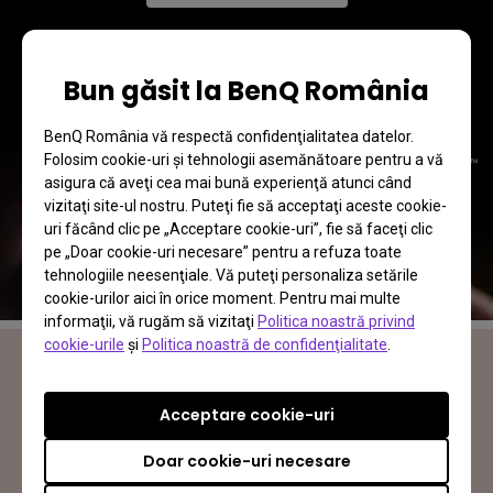
Bun găsit la BenQ România
BenQ România vă respectă confidenţialitatea datelor.
Folosim cookie-uri şi tehnologii asemănătoare pentru a vă
asigura că aveţi cea mai bună experienţă atunci când
vizitaţi site-ul nostru. Puteţi fie să acceptaţi aceste cookie-
uri făcând clic pe „Acceptare cookie-uri”, fie să faceţi clic
pe „Doar cookie-uri necesare” pentru a refuza toate
tehnologiile neesenţiale. Vă puteţi personaliza setările
cookie-urilor aici în orice moment. Pentru mai multe
informaţii, vă rugăm să vizitaţi
Politica noastră privind
cookie-urile
şi
Politica noastră de confidenţialitate
.
Monitor MOBIUZ pentru gaming
Acceptare cookie-uri
Jocul tău. Lumea ta
Doar cookie-uri necesare