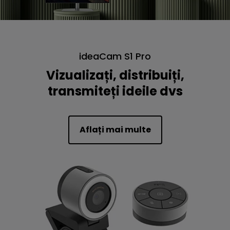
ideaCam S1 Pro
Vizualizați, distribuiți,
transmiteți ideile dvs
Aflați mai multe