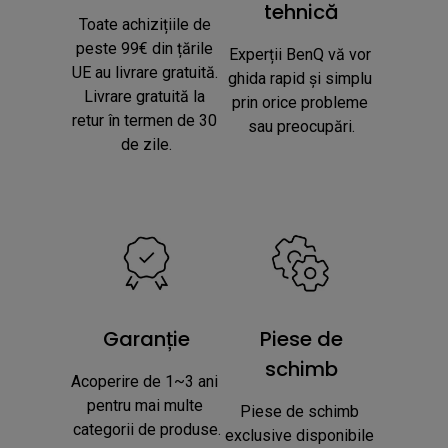
tehnică
Toate achizițiile de 
peste 99€ din țările 
Experții BenQ vă vor 
UE au livrare gratuită. 
ghida rapid și simplu 
Livrare gratuită la 
prin orice probleme 
retur în termen de 30 
sau preocupări.
de zile.
Garanție
Piese de
schimb
Acoperire de 1~3 ani 
pentru mai multe 
Piese de schimb 
categorii de produse.
exclusive disponibile 