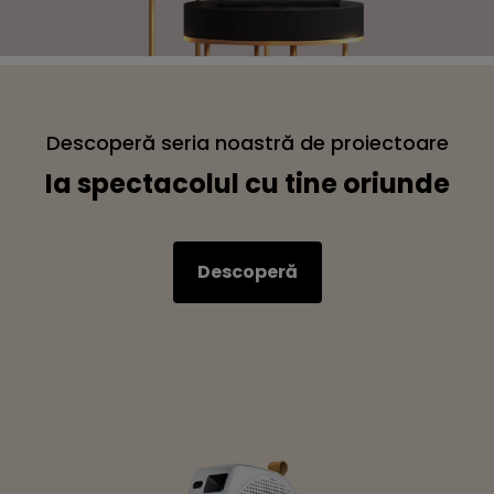
Descoperă seria noastră de proiectoare
portabile
Ia spectacolul cu tine oriunde
Descoperă