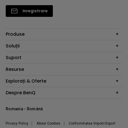
Inregistrare
Produse
Proiectoare
Soluții
Monitoare
Education
Suport
Iluminat
Business
Difuzor
Contacteaza-ne
Resurse
Download Search
Calculator cu proiector
Explorați & Oferte
De unde cumpăr
Centrul de cunoștințe
Webinars
Despre BenQ
Ştiri
Ambasador BenQ
Prezentarea companiei
Romania - Română
Leadership
Sustenabilitate
Privacy Policy
About Cookies
Conformitatea Import/Export