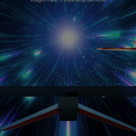
Reglare înălțime
Ajustare 2D. keystone
verticală／orizontală