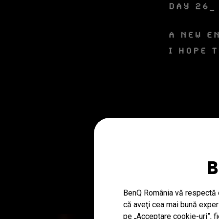
B
BenQ România vă respectă co
că aveţi cea mai bună experie
pe „Acceptare cookie-uri”, f