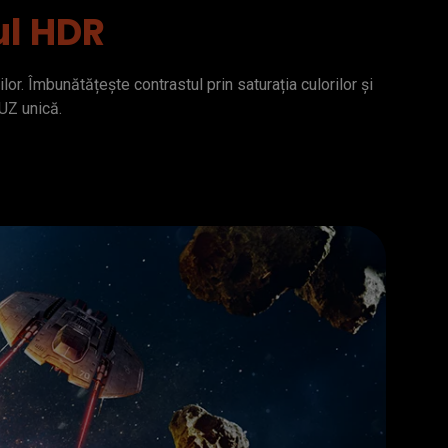
ul HDR
or. Îmbunătățește contrastul prin saturația culorilor și 
UZ unică.