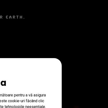
ia
nătoare pentru a vă asigura
ceste cookie-uri făcând clic
ate tehnologiile neesenţiale.