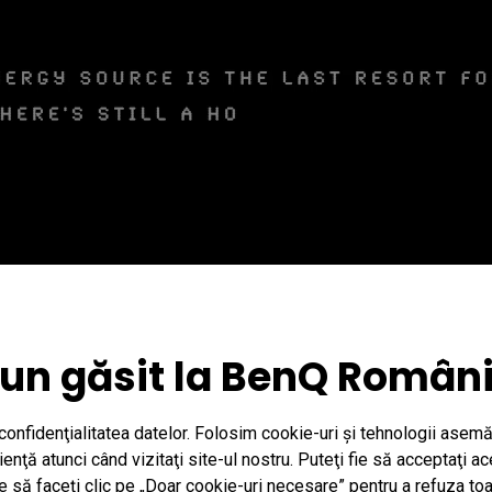
un găsit la BenQ Român
nfidenţialitatea datelor. Folosim cookie-uri şi tehnologii asemă
nţă atunci când vizitaţi site-ul nostru. Puteţi fie să acceptaţi a
ie să faceţi clic pe „Doar cookie-uri necesare” pentru a refuza to