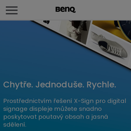
Chytře. Jednoduše. Rychle.
Prostřednictvím řešení X-Sign pro digital
signage displeje můžete snadno
poskytovat poutavý obsah a jasná
sdělení.