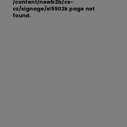
/content/newb2b/cs-
cz/signage/sl5502k page not
found.