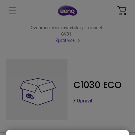
Oznámení o svolávací akci pro model
GV31
Zjistit více
C1030 ECO
/
Opravit