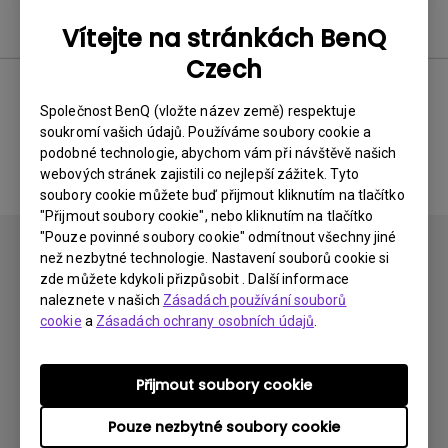
Uživatelská příručka
Vítejte na stránkách BenQ
Czech
Společnost BenQ (vložte název země) respektuje
Žádná související příručka
soukromí vašich údajů. Používáme soubory cookie a
podobné technologie, abychom vám při návštěvě našich
webových stránek zajistili co nejlepší zážitek. Tyto
soubory cookie můžete buď přijmout kliknutím na tlačítko
"Přijmout soubory cookie", nebo kliknutím na tlačítko
"Pouze povinné soubory cookie" odmítnout všechny jiné
než nezbytné technologie. Nastavení souborů cookie si
zde můžete kdykoli přizpůsobit . Další informace
naleznete v našich
Zásadách používání souborů
cookie
a
Zásadách ochrany osobních údajů
.
Přihlaste se k odběru
Přijmout soubory cookie
Produkty
Pouze nezbytné soubory cookie