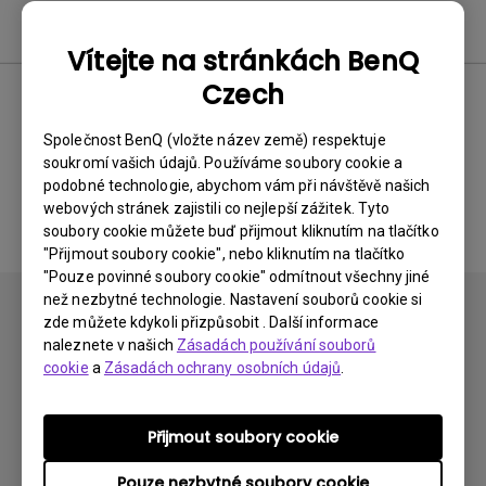
Nejčastější dotazy
Vítejte na stránkách BenQ
Czech
Žádné související časté
Společnost BenQ (vložte název země) respektuje
soukromí vašich údajů. Používáme soubory cookie a
dotazy
podobné technologie, abychom vám při návštěvě našich
webových stránek zajistili co nejlepší zážitek. Tyto
soubory cookie můžete buď přijmout kliknutím na tlačítko
"Přijmout soubory cookie", nebo kliknutím na tlačítko
"Pouze povinné soubory cookie" odmítnout všechny jiné
než nezbytné technologie. Nastavení souborů cookie si
zde můžete kdykoli přizpůsobit . Další informace
naleznete v našich
Zásadách používání souborů
cookie
a
Zásadách ochrany osobních údajů
.
Přihlaste se k odběru
Přijmout soubory cookie
Pouze nezbytné soubory cookie