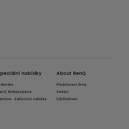
peciální nabídky
About BenQ
ebináře
Představení firmy
enQ Ambassadors
Vedení
antone - Exkluzivní nabídka
Udržitelnost