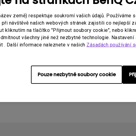
jte na stránkách BenQ 
název země) respektuje soukromí vašich údajů. Používáme 
ři návštěvě našich webových stránek zajistili co nejlepší z
 kliknutím na tlačítko "Přijmout soubory cookie", nebo klikn
dmítnout všechny jiné než nezbytné technologie. Nastavení
t . Další informace naleznete v našich
Zásadách používání s
Pouze nezbytné soubory cookie
Př
atibilní s vaším monitorem BenQ