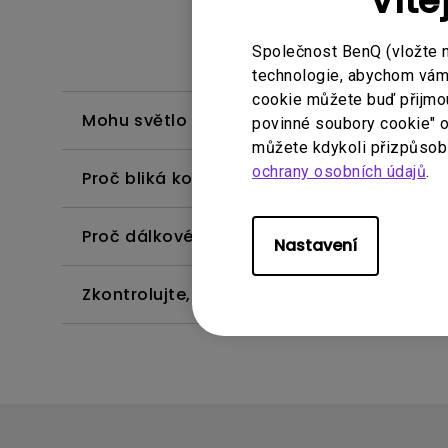
Víte
Společnost BenQ (vložte 
technologie, abychom vám p
cookie můžete buď přijmout
Mohu světlo nastavit ručně?
povinné soubory cookie" o
můžete kdykoli přizpůsobi
ochrany osobních údajů
.
Proč bliká kontrolka ScreenBar Halo?
Proč dálkové ovládání nefunguje?
Nastavení
Zkontrolujte, zda je ScreenBar Halo komp