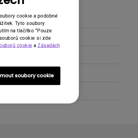
Czech
soubory cookie a podobné
ážitek. Tyto soubory
utím na tlačítko "Pouze
 souborů cookie si zde
ouborů cookie
a
Zásadách
ijmout soubory cookie