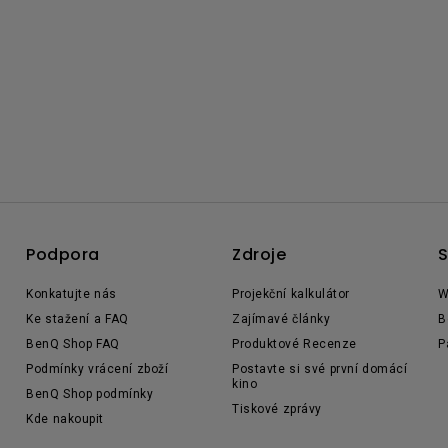
Podpora
Zdroje
S
Konkatujte nás
Projekční kalkulátor
W
Ke stažení a FAQ
Zajímavé články
B
BenQ Shop FAQ
Produktové Recenze
P
Podmínky vrácení zboží
Postavte si své první domácí
kino
BenQ Shop podmínky
Tiskové zprávy
Kde nakoupit