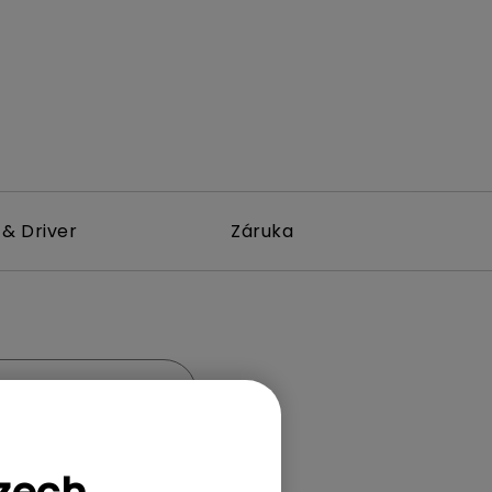
& Driver
Záruka
Úspora energie