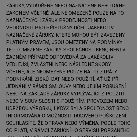
ZÁRUKY, VYJÁDŘENÉ NEBO NAZNAČENÉ NEBO DANÉ
ZÁKONEM VČETNĚ, ALE NE OMEZENĚ POUZE NA TO,
NAZNAČENÝCH ZÁRUK PRODEJNOSTI NEBO
VHODNOSTI PRO PŘÍSLUŠNÝ ÚČEL. JAKÉKOLIV
NAZNAČENÉ ZÁRUKY, KTERÉ MOHOU BÝT ZAVEDENY
PLATNÝM PRÁVEM, JSOU OMEZENY NA PODMÍNKY
TÉTO OMEZENÉ ZÁRUKY. SPOLEČNOST BENQ NENÍ V
ŽÁDNÉM PŘÍPADĚ ODPOVĚDNÁ ZA JAKÉKOLIV
VEDLEJŠÍ, ZVLÁŠTNÍ NEBO NÁSLEDNÉ ŠKODY
VČETNĚ, ALE NEOMEZENĚ POUZE NA TO, ZTRÁTY
PODNIKÁNÍ, ZISKŮ, DAT NEBO POUŽITÍ, AŤ UŽ PŘI
JEDNÁNÍ V RÁMCI SMLOUVY NEBO JEJÍM PORUŠENÍ
NEBO NA ZÁKLADĚ ZÁRUKY, VYPLÝVAJÍCÍ Z POUŽITÍ,
NEBO V SOUVISLOSTI S POUŽITÍM, PROVOZEM NEBO
ÚDRŽBOU VÝROBKU, I KDYŽ BYLA SPOLEČNOST BENQ
INFORMOVÁNA O MOŽNOSTI TAKOVÉHO POŠKOZENÍ.
SOUHLASÍTE, ŽE OPRAVA NEBO VÝMĚNA, PODLE TOHO
CO PLATÍ, V RÁMCI ZÁRUČNÍHO SERVISU POPSANÉHO