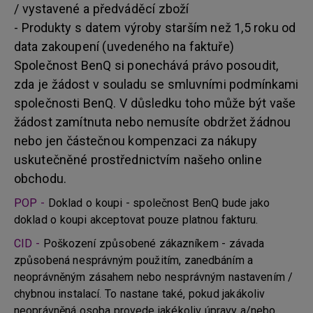
/ vystavené a předváděcí zboží
- Produkty s datem výroby starším než 1,5 roku od
data zakoupení (uvedeného na faktuře)
Společnost BenQ si ponechává právo posoudit,
zda je žádost v souladu se smluvními podmínkami
společnosti BenQ. V důsledku toho může být vaše
žádost zamítnuta nebo nemusíte obdržet žádnou
nebo jen částečnou kompenzaci za nákupy
uskutečněné prostřednictvím našeho online
obchodu.
POP -
Doklad o koupi - společnost BenQ bude jako
doklad o koupi akceptovat pouze platnou fakturu.
CID -
Poškození způsobené zákazníkem - závada
způsobená nesprávným použitím, zanedbáním a
neoprávněným zásahem nebo nesprávným nastavením /
chybnou instalací. To nastane také, pokud jakákoliv
neoprávněná osoba provede jakékoliv úpravy a/nebo