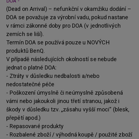
DOA -
(Dead on Arrival) – nefunkční v okamžiku dodání –
DOA se považuje za výrobní vadu, pokud nastane
v rámci zákonné doby pro DOA (v jednotlivých
zemích se liší).
Termín DOA se používá pouze u NOVÝCH
produktů BenQ.
V případě následujících okolností se nebude
jednat o platné DOA:
- Ztráty v důsledku nedbalosti a/nebo
nedostatečné péče
- Poškození úmyslně či neúmyslně způsobená
vámi nebo jakoukoli jinou třetí stranou, jakož i
škody v důsledku tzv. „zásahu vyšší moci“ (blesk,
přepětí apod.)
- Repasované produkty
- Rozbalené zboží / výhodná koupě / použité zboží