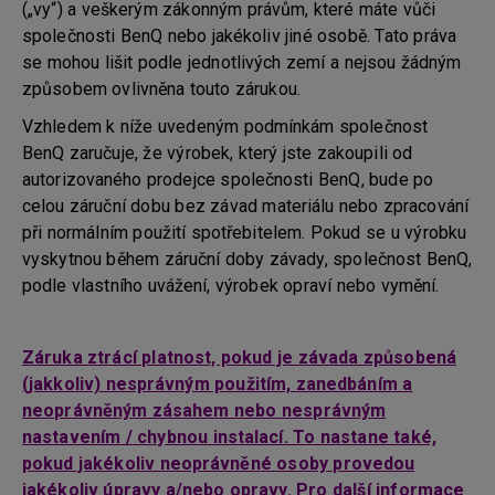
(„vy“) a veškerým zákonným právům, které máte vůči
společnosti BenQ nebo jakékoliv jiné osobě. Tato práva
se mohou lišit podle jednotlivých zemí a nejsou žádným
způsobem ovlivněna touto zárukou.
Vzhledem k níže uvedeným podmínkám společnost
BenQ zaručuje, že výrobek, který jste zakoupili od
autorizovaného prodejce společnosti BenQ, bude po
celou záruční dobu bez závad materiálu nebo zpracování
při normálním použití spotřebitelem. Pokud se u výrobku
vyskytnou během záruční doby závady, společnost BenQ,
podle vlastního uvážení, výrobek opraví nebo vymění.
Záruka ztrácí platnost, pokud je závada způsobená
(jakkoliv) nesprávným použitím, zanedbáním a
neoprávněným zásahem nebo nesprávným
nastavením / chybnou instalací. To nastane také,
pokud jakékoliv neoprávněné osoby provedou
jakékoliv úpravy a/nebo opravy. Pro další informace