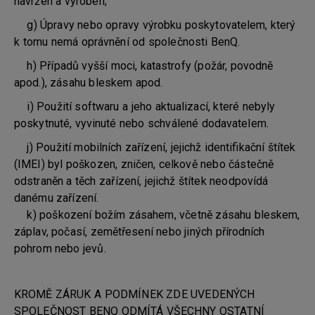
navržen a vyroben;
g) Úpravy nebo opravy výrobku poskytovatelem, který
k tomu nemá oprávnění od společnosti BenQ.
h) Případů vyšší moci, katastrofy (požár, povodně
apod.), zásahu bleskem apod.
i) Použití softwaru a jeho aktualizací, které nebyly
poskytnuté, vyvinuté nebo schválené dodavatelem.
j) Použití mobilních zařízení, jejichž identifikační štítek
(IMEI) byl poškozen, zničen, celkově nebo částečně
odstraněn a těch zařízení, jejichž štítek neodpovídá
danému zařízení.
k) poškození božím zásahem, včetně zásahu bleskem,
záplav, počasí, zemětřesení nebo jiných přírodních
pohrom nebo jevů.
KROMĚ ZÁRUK A PODMÍNEK ZDE UVEDENÝCH
SPOLEČNOST BENQ ODMÍTÁ VŠECHNY OSTATNÍ