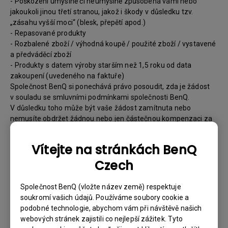
- Poškození úmyslně či neúmyslně způsobená vámi nebo
jakoukoli jinou třetí stranou, jakož i škody v důsledku tzv.
„zásahu vyšší moci“ (blesk, přepětí apod.)
- Repasované produkty
- Rozbalené zboží / výhodná koupě / použité zboží / vystavené
a předváděcí zboží
- Produkty s datem výroby starším než 1,5 roku od data
zakoupení (uvedeného na faktuře)
Společnost BenQ si ponechává právo posoudit, zda je žádost
v souladu se smluvními podmínkami společnosti BenQ.
V důsledku toho může být vaše žádost zamítnuta nebo
nemusíte obdržet žádnou nebo jen částečnou kompenzaci za
nákupy uskutečněné prostřednictvím našeho online obchodu.
Co dělat?
Vítejte na stránkách BenQ
Czech
- Pokud se u vašeho výrobku vyskytnou během záruční
doby závady, máte právo pouze na specifické záruční
Společnost BenQ (vložte název země) respektuje
podmínky stanovené společností BenQ pro specifický
soukromí vašich údajů. Používáme soubory cookie a
výrobek, který jste zakoupili.
podobné technologie, abychom vám při návštěvě našich
- Pro žádost o záruční servis je třeba vyplnit náš online
webových stránek zajistili co nejlepší zážitek. Tyto
webový formulář a poskytnout všechny nutné informace