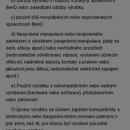
b) Údržby výrobku v rozporu s pokyny společnosti
BenQ nebo zanedbání údržby výrobku.
c) použití dílů nevyráběných nebo neprodávaných
společností BenQ
d) Nesprávné manipulace nebo nesprávného
zacházení s výrobkem (nesprávná manipulace, pády na
zem, otřesy apod.) nebo nevhodného prostředí
(nedostatečné odvětrávání, vibrace, vystavení účinkům
vlhkosti, nadměrná teplota, kontakt s pískem nebo
jakoukoli jinou látkou, nedostatečné elektrické napájení
apod.)
e) Použití výrobku s nekompatibilním nebo vadným
výrobkem (hardware nebo software), příslušenstvím
nebo zařízením.
f) Úpravy výrobku za účelem zajištění kompatibility s
technickými nebo bezpečnostními normami platnými v
jiné zemi, než té, pro kterou byl výrobek původně