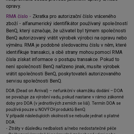
opravy.
RMA číslo -
Zkratka pro autorizační číslo vráceného
zboží - alfanumerický identifikátor používaný společností
BenQ, který označuje, že uživatel byl týmem společnosti
BenQ autorizovaný vrátit výrobek výrobci na opravu nebo
výměnu. RMA je podobné sledovacímu číslu v něm, které
identifikuje transakci, a obě strany mohou pomocí RMA
čísla získat informace o postupu transakce. Pokud to
není společností BenQ nařízeno jinak, musíte výrobek
vrátit společnosti BenQ, poskytovateli autorizovaného
servisu společnosti BenQ.
DOA (Dead on Arrival) – nefunkční v okamžiku dodání – DOA
se považuje za výrobní vadu, pokud nastane v rámci zákonné
doby pro DOA (v jednotlivých zemích se liší). Termín DOA se
používá pouze u NOVÝCH produktů BenQ.
V případě následujících okolností se nebude jednat o platné
DOA:
- Ztráty v důsledku nedbalosti a/nebo nedostatečné péče