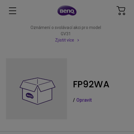
Oznámení o svolávací akci pro model
GV31
Zjistit více
FP92WA
/
Opravit