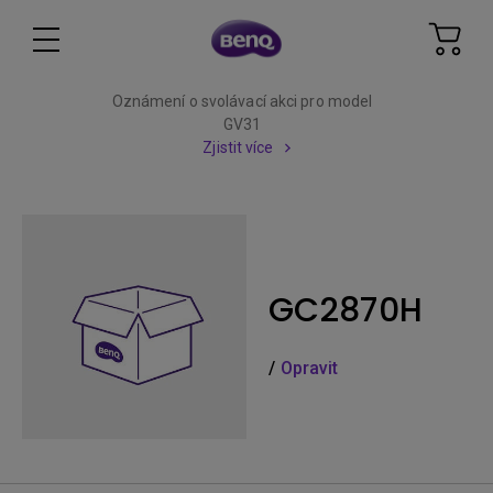
Oznámení o svolávací akci pro model
GV31
Zjistit více
GC2870H
/
Opravit