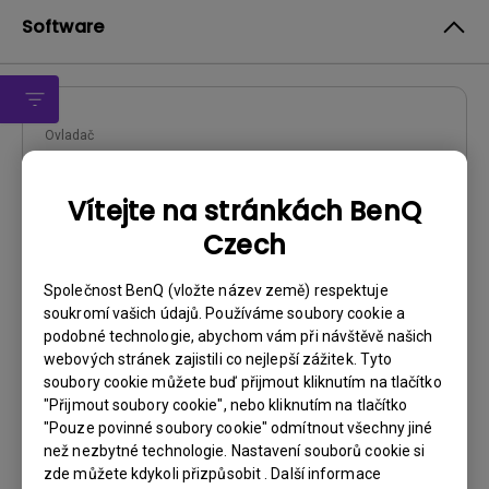
Software
Ovladač
WHQL Driver
Vítejte na stránkách BenQ
OS:
Windows10|Windows7|Windows8
Czech
OS Version:
Verze:
MP
Společnost BenQ (vložte název země) respektuje
Aktualizace:
2016/01/29
soukromí vašich údajů. Používáme soubory cookie a
Velikost souboru:
9.79 KB
podobné technologie, abychom vám při návštěvě našich
webových stránek zajistili co nejlepší zážitek. Tyto
Stáhnout
soubory cookie můžete buď přijmout kliknutím na tlačítko
"Přijmout soubory cookie", nebo kliknutím na tlačítko
"Pouze povinné soubory cookie" odmítnout všechny jiné
než nezbytné technologie. Nastavení souborů cookie si
zde můžete kdykoli přizpůsobit . Další informace
Používáním kteréhokoli z výše uvedených programů