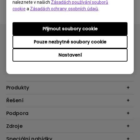
naleznete v našich
Zásadách používání souborů
souhlasíte s našimi podmínkami
Licenční smlouvy pro
cookie
a
Zásadách ochrany osobních údajů
.
koncové uživatele
.
Přijmout soubory cookie
Pouze nezbytné soubory cookie
Nastavení
Přihlaste se k odběru
Produkty
Projektory
Řešení
Monitory
Business
Podpora
Osvětlení
Interaktivní ploché panely
Reproduktory
Konkatujte nás
Zdroje
Výuka
Ke stažení a FAQ
Projekční kalkulátor
Speciální nabídky