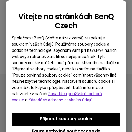
FAQ
Vítejte na stránkách BenQ
Czech
Žádné související časté
Společnost BenQ (vložte název země) respektuje
soukromí vašich údajů. Používáme soubory cookie a
dotazy
podobné technologie, abychom vám při návštěvě našich
webových stránek zajistili co nejlepší zážitek. Tyto
soubory cookie můžete buď přijmout kliknutím na tlačítko
"Přijmout soubory cookie", nebo kliknutím na tlačítko
"Pouze povinné soubory cookie" odmítnout všechny jiné
než nezbytné technologie. Nastavení souborů cookie si
zde můžete kdykoli přizpůsobit . Další informace
naleznete v našich
Zásadách používání souborů
cookie
a
Zásadách ochrany osobních údajů
.
Přihlaste se k odběru
Přijmout soubory cookie
Pouze nezbytné soubory cookie