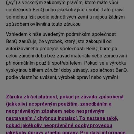
(„vy“) a veškerým zákonným právům, které máte vůči
společnosti BenQ nebo jakékoliv jiné osobě. Tato práva
se mohou lišit podle jednotlivých zemí a nejsou žádným
způsobem ovlivněna touto zárukou.
Vzhledem k níže uvedeným podmínkám společnost
BenQ zaručuje, že výrobek, který jste zakoupili od
autorizovaného prodejce společnosti BenQ, bude po
celou záruční dobu bez závad materiálu nebo zpracování
při normálním použití spotřebitelem. Pokud se u výrobku
vyskytnou během záruční doby závady, společnost BenQ,
podle vlastního uvážení, výrobek opraví nebo vymění.
Záruka ztrácí platnost, pokud je závada způsobená
(jakkoliv) nesprávným použitím, zanedbáním a
neoprávněným zásahem nebo nesprávným
nastavením / chybnou instalací. To nastane také,
pokud jakékoliv neoprávněné osoby provedou
jakékoliv úpravy a/nebo opravy. Pro další informace