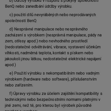
b) Údržby výrobku v rozporu s pokyny společnosti
BenQ nebo zanedbání údržby výrobku.
c) použití dílů nevyráběných nebo neprodávaných
společností BenQ
d) Nesprávné manipulace nebo nesprávného
zacházení s výrobkem (nesprávná manipulace, pády na
zem, otřesy apod.) nebo nevhodného prostředí
(nedostatečné odvětrávání, vibrace, vystavení účinkům
vlhkosti, nadměrná teplota, kontakt s pískem nebo
jakoukoli jinou látkou, nedostatečné elektrické napájení
apod.)
e) Použití výrobku s nekompatibilním nebo vadným
výrobkem (hardware nebo software), příslušenstvím
nebo zařízením.
f) Úpravy výrobku za účelem zajištění kompatibility s
technickými nebo bezpečnostními normami platnými v
jiné zemi, než té, pro kterou byl výrobek původně