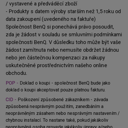
/ vystavené a předváděcí zboží
- Produkty s datem výroby starším než 1,5 roku od
data zakoupení (uvedeného na faktuře)
Společnost BenQ si ponechává právo posoudit,
zda je žádost v souladu se smluvními podmínkami
společnosti BenQ. V důsledku toho může být vaše
žádost zamítnuta nebo nemusíte obdržet žádnou
nebo jen částečnou kompenzaci za nákupy
uskutečněné prostřednictvím našeho online
obchodu.
POP -
Doklad o koupi - společnost BenQ bude jako
doklad o koupi akceptovat pouze platnou fakturu.
CID -
Poškození způsobené zákazníkem - závada
způsobená nesprávným použitím, zanedbáním a
neoprávněným zásahem nebo nesprávným nastavením /
chybnou instalací. To nastane také, pokud jakákoliv
neoprávněná osoba provede jakékoliv úpravy a/nebo