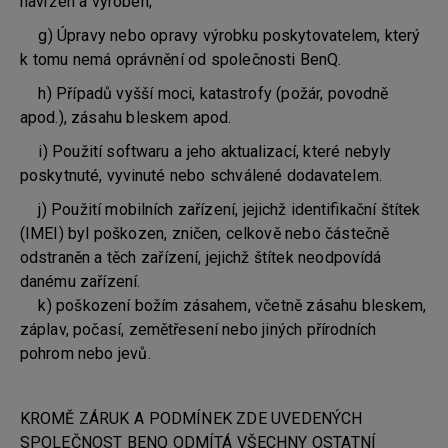
navržen a vyroben;
g) Úpravy nebo opravy výrobku poskytovatelem, který
k tomu nemá oprávnění od společnosti BenQ.
h) Případů vyšší moci, katastrofy (požár, povodně
apod.), zásahu bleskem apod.
i) Použití softwaru a jeho aktualizací, které nebyly
poskytnuté, vyvinuté nebo schválené dodavatelem.
j) Použití mobilních zařízení, jejichž identifikační štítek
(IMEI) byl poškozen, zničen, celkově nebo částečně
odstraněn a těch zařízení, jejichž štítek neodpovídá
danému zařízení.
k) poškození božím zásahem, včetně zásahu bleskem,
záplav, počasí, zemětřesení nebo jiných přírodních
pohrom nebo jevů.
KROMĚ ZÁRUK A PODMÍNEK ZDE UVEDENÝCH
SPOLEČNOST BENQ ODMÍTÁ VŠECHNY OSTATNÍ