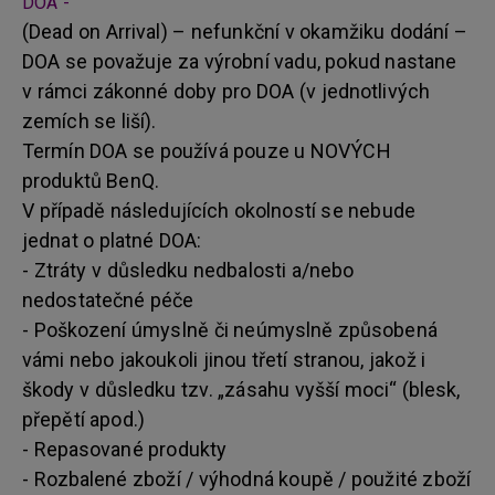
DOA -
(Dead on Arrival) – nefunkční v okamžiku dodání –
DOA se považuje za výrobní vadu, pokud nastane
v rámci zákonné doby pro DOA (v jednotlivých
zemích se liší).
Termín DOA se používá pouze u NOVÝCH
produktů BenQ.
V případě následujících okolností se nebude
jednat o platné DOA:
- Ztráty v důsledku nedbalosti a/nebo
nedostatečné péče
- Poškození úmyslně či neúmyslně způsobená
vámi nebo jakoukoli jinou třetí stranou, jakož i
škody v důsledku tzv. „zásahu vyšší moci“ (blesk,
přepětí apod.)
- Repasované produkty
- Rozbalené zboží / výhodná koupě / použité zboží