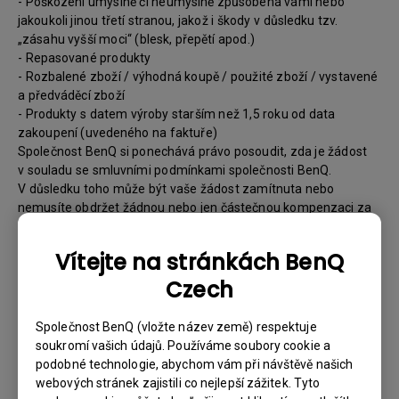
- Poškození úmyslně či neúmyslně způsobená vámi nebo
jakoukoli jinou třetí stranou, jakož i škody v důsledku tzv.
„zásahu vyšší moci“ (blesk, přepětí apod.)
- Repasované produkty
- Rozbalené zboží / výhodná koupě / použité zboží / vystavené
a předváděcí zboží
- Produkty s datem výroby starším než 1,5 roku od data
zakoupení (uvedeného na faktuře)
Společnost BenQ si ponechává právo posoudit, zda je žádost
v souladu se smluvními podmínkami společnosti BenQ.
V důsledku toho může být vaše žádost zamítnuta nebo
nemusíte obdržet žádnou nebo jen částečnou kompenzaci za
nákupy uskutečněné prostřednictvím našeho online obchodu.
Co dělat?
Vítejte na stránkách BenQ
Czech
- Pokud se u vašeho výrobku vyskytnou během záruční
doby závady, máte právo pouze na specifické záruční
Společnost BenQ (vložte název země) respektuje
podmínky stanovené společností BenQ pro specifický
soukromí vašich údajů. Používáme soubory cookie a
výrobek, který jste zakoupili.
podobné technologie, abychom vám při návštěvě našich
- Pro žádost o záruční servis je třeba vyplnit náš online
webových stránek zajistili co nejlepší zážitek. Tyto
webový formulář a poskytnout všechny nutné informace