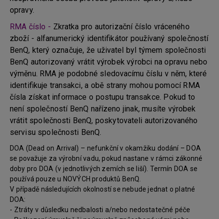
opravy.
RMA číslo -
Zkratka pro autorizační číslo vráceného
zboží - alfanumerický identifikátor používaný společností
BenQ, který označuje, že uživatel byl týmem společnosti
BenQ autorizovaný vrátit výrobek výrobci na opravu nebo
výměnu. RMA je podobné sledovacímu číslu v něm, které
identifikuje transakci, a obě strany mohou pomocí RMA
čísla získat informace o postupu transakce. Pokud to
není společností BenQ nařízeno jinak, musíte výrobek
vrátit společnosti BenQ, poskytovateli autorizovaného
servisu společnosti BenQ.
DOA (Dead on Arrival) – nefunkční v okamžiku dodání – DOA
se považuje za výrobní vadu, pokud nastane v rámci zákonné
doby pro DOA (v jednotlivých zemích se liší). Termín DOA se
používá pouze u NOVÝCH produktů BenQ.
V případě následujících okolností se nebude jednat o platné
DOA:
- Ztráty v důsledku nedbalosti a/nebo nedostatečné péče