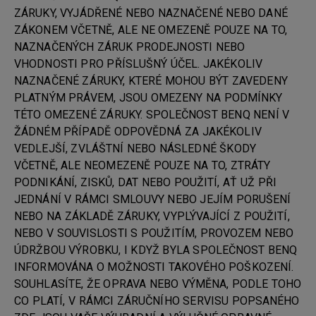
ZÁRUKY, VYJÁDŘENÉ NEBO NAZNAČENÉ NEBO DANÉ
ZÁKONEM VČETNĚ, ALE NE OMEZENĚ POUZE NA TO,
NAZNAČENÝCH ZÁRUK PRODEJNOSTI NEBO
VHODNOSTI PRO PŘÍSLUŠNÝ ÚČEL. JAKÉKOLIV
NAZNAČENÉ ZÁRUKY, KTERÉ MOHOU BÝT ZAVEDENY
PLATNÝM PRÁVEM, JSOU OMEZENY NA PODMÍNKY
TÉTO OMEZENÉ ZÁRUKY. SPOLEČNOST BENQ NENÍ V
ŽÁDNÉM PŘÍPADĚ ODPOVĚDNÁ ZA JAKÉKOLIV
VEDLEJŠÍ, ZVLÁŠTNÍ NEBO NÁSLEDNÉ ŠKODY
VČETNĚ, ALE NEOMEZENĚ POUZE NA TO, ZTRÁTY
PODNIKÁNÍ, ZISKŮ, DAT NEBO POUŽITÍ, AŤ UŽ PŘI
JEDNÁNÍ V RÁMCI SMLOUVY NEBO JEJÍM PORUŠENÍ
NEBO NA ZÁKLADĚ ZÁRUKY, VYPLÝVAJÍCÍ Z POUŽITÍ,
NEBO V SOUVISLOSTI S POUŽITÍM, PROVOZEM NEBO
ÚDRŽBOU VÝROBKU, I KDYŽ BYLA SPOLEČNOST BENQ
INFORMOVÁNA O MOŽNOSTI TAKOVÉHO POŠKOZENÍ.
SOUHLASÍTE, ŽE OPRAVA NEBO VÝMĚNA, PODLE TOHO
CO PLATÍ, V RÁMCI ZÁRUČNÍHO SERVISU POPSANÉHO