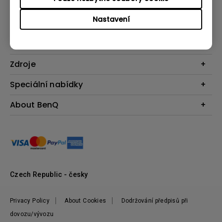
Produkty
Nastavení
Projektory
Řešení
Monitory
Business
Podpora
Osvětlení
Interaktivní ploché panely
Reproduktory
Konkatujte nás
Zdroje
Výuka
Ke stažení a FAQ
Projekční kalkulátor
Speciální nabídky
BenQ Shop FAQ
Zajímavé články
Podmínky vrácení zboží
Webináře
About BenQ
Produktové Recenze
BenQ Shop podmínky
BenQ Ambassadors
Postavte si své první domácí kino
Představení firmy
Kde nakoupit
Pantone - Exkluzivní nabídka
Tiskové zprávy
Vedení
Udržitelnost
Czech Republic - česky
Privacy Policy
About Cookies
Dodržování předpisů při
dovozu/vývozu