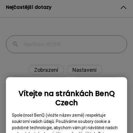
Nejčastější dotazy
Zobrazení
Nastavení
Aplikace & firmware
Externí zařízení
Vítejte na stránkách BenQ
Czech
Projektor nedetekuje HDR. Jak to mohu
Společnost BenQ (vložte název země) respektuje
soukromí vašich údajů. Používáme soubory cookie a
vyřešit?
podobné technologie, abychom vám při návštěvě našich