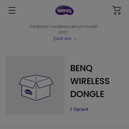
Oznámení o svolávací akci pro model
GV31
Zjistit více
BENQ
WIRELESS
DONGLE
/
Opravit