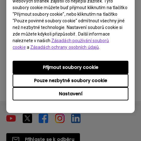
webových stránek zajistili co nejlepší zážitek. Tyto
Aplikace na mém Android TV se někdy
soubory cookie můžete buď přijmout kliknutím na tlačítko
"Přijmout soubory cookie", nebo kliknutím na tlačítko
neočekávaně ukončí a systém přejde na
"Pouze povinné soubory cookie" odmítnout všechny jiné
domovskou obrazovku. Jak to mohu
než nezbytné technologie. Nastavení souborů cookie si
vyřešit?
zde můžete kdykoli přizpůsobit . Další informace
naleznete v našich
Zásadách používání souborů
cookie
a
Zásadách ochrany osobních údajů
.
Nemohu použít dálkové ovládání donglu
Android TV k ovládání systému Android TV
nebo mého projektoru? Jak to mohu
Přijmout soubory cookie
opravit?
Pouze nezbytné soubory cookie
Nastavení
Přihlaste se k odběru