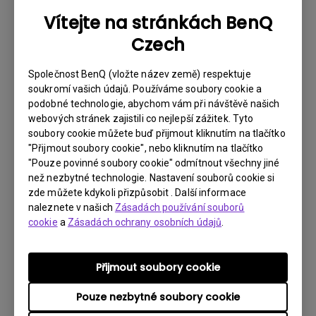
Jak mohu používat aplikaci BenQ Smart
Vítejte na stránkách BenQ
control?
Czech
Podporuje projektor nativní protokoly
Společnost BenQ (vložte název země) respektuje
bezdrátové projekce systému Windows?
soukromí vašich údajů. Používáme soubory cookie a
podobné technologie, abychom vám při návštěvě našich
webových stránek zajistili co nejlepší zážitek. Tyto
Jak mohu prodloužit životnost baterie
soubory cookie můžete buď přijmout kliknutím na tlačítko
vašeho projektoru?
"Přijmout soubory cookie", nebo kliknutím na tlačítko
"Pouze povinné soubory cookie" odmítnout všechny jiné
než nezbytné technologie. Nastavení souborů cookie si
Projektor nedetekuje HDR. Jak to mohu
zde můžete kdykoli přizpůsobit . Další informace
vyřešit?
naleznete v našich
Zásadách používání souborů
cookie
a
Zásadách ochrany osobních údajů
.
Aplikace na mém Android TV se někdy
neočekávaně ukončí a systém přejde na
Přijmout soubory cookie
domovskou obrazovku. Jak to mohu
Pouze nezbytné soubory cookie
vyřešit?