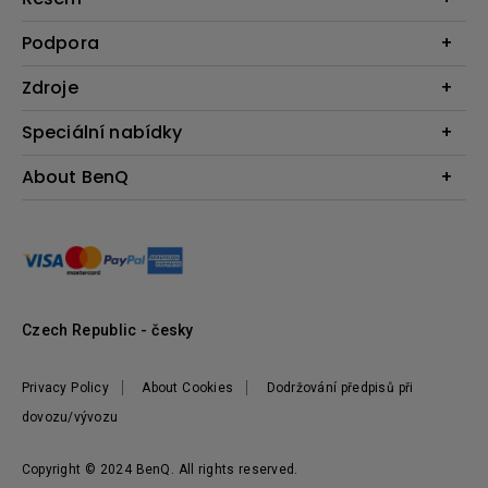
Monitory
Business
Podpora
Osvětlení
Interaktivní ploché panely
Reproduktory
Konkatujte nás
Zdroje
Výuka
Ke stažení a FAQ
Projekční kalkulátor
Speciální nabídky
BenQ Shop FAQ
Zajímavé články
Podmínky vrácení zboží
Webináře
About BenQ
Produktové Recenze
BenQ Shop podmínky
BenQ Ambassadors
Postavte si své první domácí kino
Představení firmy
Kde nakoupit
Pantone - Exkluzivní nabídka
Tiskové zprávy
Vedení
Udržitelnost
Czech Republic - česky
Privacy Policy
About Cookies
Dodržování předpisů při
dovozu/vývozu
Copyright © 2024 BenQ. All rights reserved.