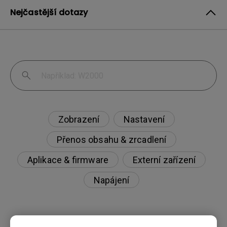
Nejčastější dotazy
Zobrazení
Nastavení
Přenos obsahu & zrcadlení
Aplikace & firmware
Externí zařízení
Napájení