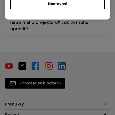
Nastavení
Nemohu použít dálkové ovládání donglu
Android TV k ovládání systému Android TV
nebo mého projektoru? Jak to mohu
opravit?
Přihlaste se k odběru
Produkty
Projektory
Řešení