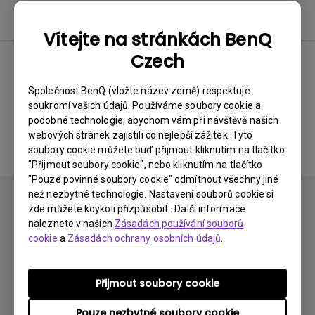
Software
Vítejte na stránkách BenQ
Czech
Žádný související software a
Společnost BenQ (vložte název země) respektuje
soukromí vašich údajů. Používáme soubory cookie a
ovladač
podobné technologie, abychom vám při návštěvě našich
webových stránek zajistili co nejlepší zážitek. Tyto
soubory cookie můžete buď přijmout kliknutím na tlačítko
"Přijmout soubory cookie", nebo kliknutím na tlačítko
"Pouze povinné soubory cookie" odmítnout všechny jiné
než nezbytné technologie. Nastavení souborů cookie si
zde můžete kdykoli přizpůsobit . Další informace
naleznete v našich
Zásadách používání souborů
cookie
a
Zásadách ochrany osobních údajů
.
Přihlaste se k odběru
Přijmout soubory cookie
Pouze nezbytné soubory cookie