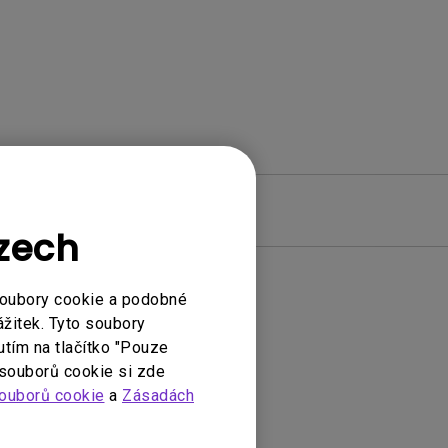
re
Záruka
Czech
soubory cookie a podobné
ážitek. Tyto soubory
adač
utím na tlačítko "Pouze
 souborů cookie si zde
ouborů cookie
a
Zásadách