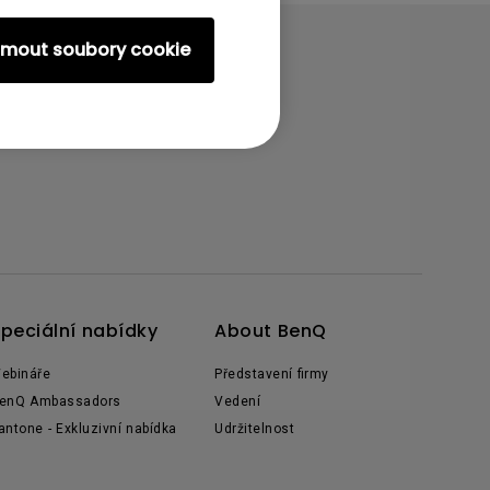
ijmout soubory cookie
peciální nabídky
About BenQ
ebináře
Představení firmy
enQ Ambassadors
Vedení
antone - Exkluzivní nabídka
Udržitelnost