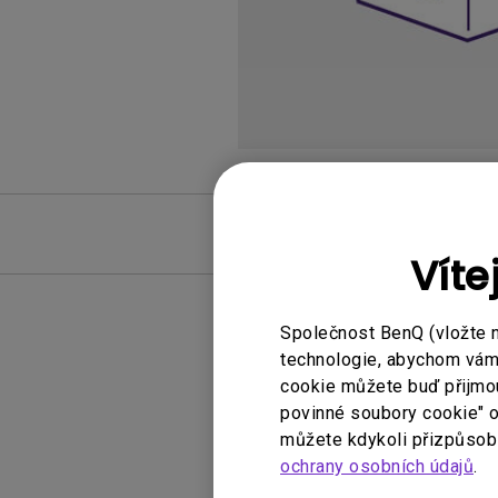
Nejčastější dotazy
Víte
Společnost BenQ (vložte 
technologie, abychom vám p
Žád
cookie můžete buď přijmout
povinné soubory cookie" o
můžete kdykoli přizpůsobi
ochrany osobních údajů
.