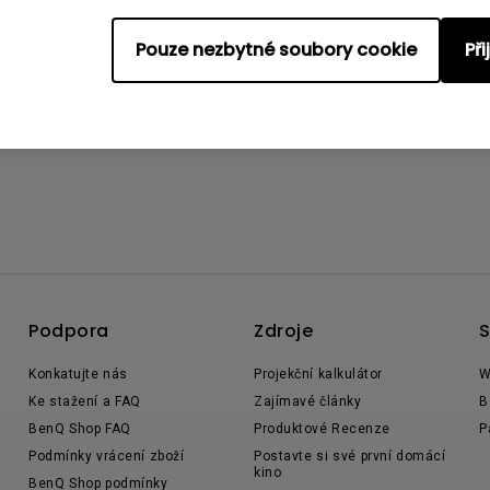
Pouze nezbytné soubory cookie
Př
Podpora
Zdroje
S
Konkatujte nás
Projekční kalkulátor
W
Ke stažení a FAQ
Zajímavé články
B
BenQ Shop FAQ
Produktové Recenze
P
Podmínky vrácení zboží
Postavte si své první domácí
kino
BenQ Shop podmínky