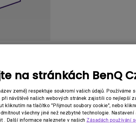
Výškové nastavení
monitoru
2D, korekce vertikálního／
horizontálního
lichoběžníkového zkreslení
Uživatelská příručka
Softwa
jte na stránkách BenQ 
název země) respektuje soukromí vašich údajů. Používáme 
ři návštěvě našich webových stránek zajistili co nejlepší z
ný související software a ovl
 kliknutím na tlačítko "Přijmout soubory cookie", nebo klikn
dmítnout všechny jiné než nezbytné technologie. Nastavení
t . Další informace naleznete v našich
Zásadách používání s