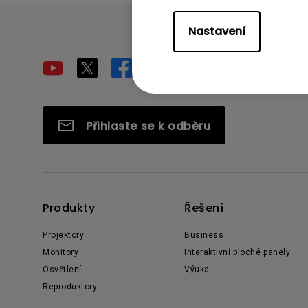
Nastavení
Přihlaste se k odběru
Produkty
Řešení
Projektory
Business
Monitory
Interaktivní ploché panely
Osvětlení
Výuka
Reproduktory