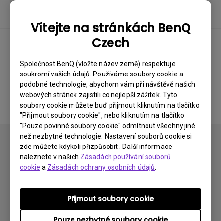
Software
Vítejte na stránkách BenQ
Czech
Žádný související software a
Společnost BenQ (vložte název země) respektuje
soukromí vašich údajů. Používáme soubory cookie a
ovladač
podobné technologie, abychom vám při návštěvě našich
webových stránek zajistili co nejlepší zážitek. Tyto
soubory cookie můžete buď přijmout kliknutím na tlačítko
"Přijmout soubory cookie", nebo kliknutím na tlačítko
"Pouze povinné soubory cookie" odmítnout všechny jiné
než nezbytné technologie. Nastavení souborů cookie si
zde můžete kdykoli přizpůsobit . Další informace
naleznete v našich
Zásadách používání souborů
cookie
a
Zásadách ochrany osobních údajů
.
Přihlaste se k odběru
Přijmout soubory cookie
Pouze nezbytné soubory cookie