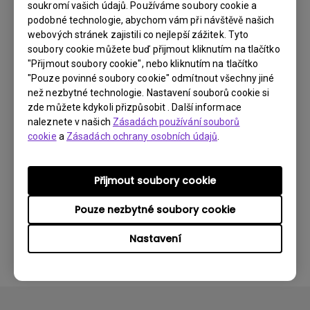
soukromí vašich údajů. Používáme soubory cookie a
podobné technologie, abychom vám při návštěvě našich
webových stránek zajistili co nejlepší zážitek. Tyto
soubory cookie můžete buď přijmout kliknutím na tlačítko
"Přijmout soubory cookie", nebo kliknutím na tlačítko
"Pouze povinné soubory cookie" odmítnout všechny jiné
než nezbytné technologie. Nastavení souborů cookie si
zde můžete kdykoli přizpůsobit . Další informace
naleznete v našich
Zásadách používání souborů
cookie
a
Zásadách ochrany osobních údajů
.
Přijmout soubory cookie
Pouze nezbytné soubory cookie
6/5/2024
Aplikace na mém Android TV se někdy
neočekávaně ukončí a systém přejde na
Nastavení
domovskou obrazovku. Jak to mohu vyřešit?