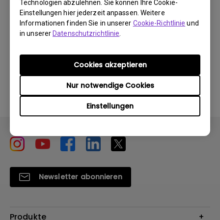
Technologien abzulehnen. Sie können Ihre Cookie-
Einstellungen hier jederzeit anpassen. Weitere
Herunterladen
Informationen finden Sie in unserer
Cookie-Richtlinie
und
in unserer
Datenschutzrichtlinie
.
Cookies akzeptieren
Durch die Nutzung eines der oben genannten
Softwareprogramme erklären Sie sich mit unseren
Nur notwendige Cookies
Bedingungen der
Endbenutzer-Lizenzvereinbarungen
einverstanden
.
Einstellungen
Newsletter abonnieren
Produkte