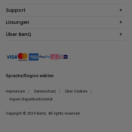
Beamer
Support
Monitore
Kontakt
Lösungen
Lampen
Garantie
Webcams
Für Unternehmen
Über BenQ
Reparaturservice
Lautsprecher
Für Bildungsstätten
Downloads
Das Unternehmen
Dockingstation
Für E-Sportler (Zowie)
Onlineshop FAQ
Nachhaltigkeit
BenQ Blog
News
Karriere
Sprache/Region wählen
Impressum
Datenschutz
Über Cookies
Import-/Exportkonformität
Copyright © 2024 BenQ. All rights reserved.