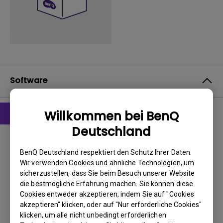
Software
Willkommen bei BenQ
Deutschland
Treiber
Driver
BenQ Deutschland respektiert den Schutz Ihrer Daten.
Wir verwenden Cookies und ähnliche Technologien, um
BS:
Windows7|WindowVista|WinXP
sicherzustellen, dass Sie beim Besuch unserer Website
OS Version:
die bestmögliche Erfahrung machen. Sie können diese
Version:
MP
Cookies entweder akzeptieren, indem Sie auf "Cookies
Update:
2010/09/14
akzeptieren" klicken, oder auf "Nur erforderliche Cookies"
klicken, um alle nicht unbedingt erforderlichen
Dateigröße:
9.59 KB