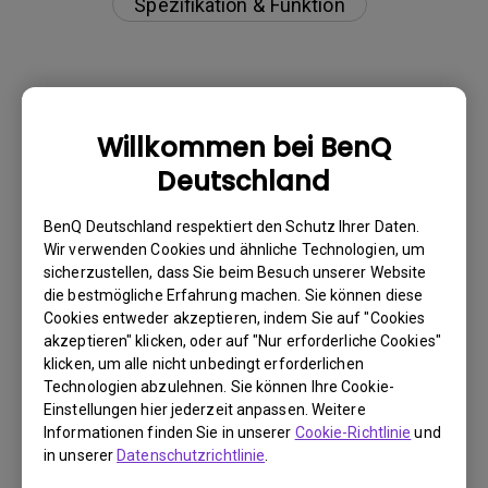
Spezifikation & Funktion
Warum kann mein BenQ-Monitor über ein
Willkommen bei BenQ
USB-C(Typ C)-Kabel nicht ordnungsgemäß
Deutschland
angezeigt werden?
BenQ Deutschland respektiert den Schutz Ihrer Daten.
Was ist Backlight Bleed oder Backlight
Wir verwenden Cookies und ähnliche Technologien, um
Leaking?
sicherzustellen, dass Sie beim Besuch unserer Website
die bestmögliche Erfahrung machen. Sie können diese
Cookies entweder akzeptieren, indem Sie auf "Cookies
Was versteht man unter "Image Sticking"
akzeptieren" klicken, oder auf "Nur erforderliche Cookies"
und wie kann man es vermeiden oder
klicken, um alle nicht unbedingt erforderlichen
Technologien abzulehnen. Sie können Ihre Cookie-
beheben?
Einstellungen hier jederzeit anpassen. Weitere
Informationen finden Sie in unserer
Cookie-Richtlinie
und
Muss ich den WHQL-Treiber (Windows
in unserer
Datenschutzrichtlinie
.
Hardware Quality Labs) in Windows für