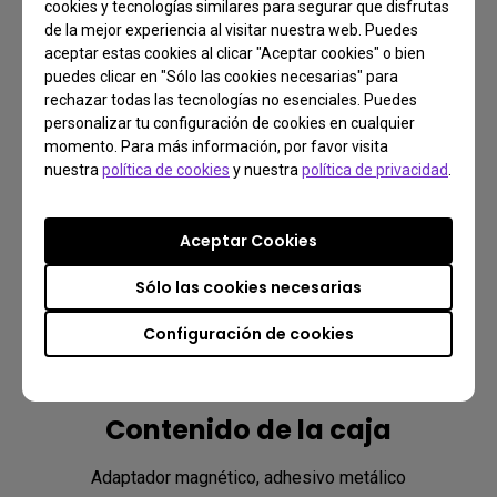
cookies y tecnologías similares para segurar que disfrutas
de la mejor experiencia al visitar nuestra web. Puedes
aceptar estas cookies al clicar "Aceptar cookies" o bien
puedes clicar en "Sólo las cookies necesarias" para
rechazar todas las tecnologías no esenciales. Puedes
personalizar tu configuración de cookies en cualquier
momento. Para más información, por favor visita
Aviso
nuestra
política de cookies
y nuestra
política de privacidad
.
Al utilizarlo con monitores curvos, asegúrate de no colocar 
Aceptar Cookies
el adaptador sobre el borde del bisel de la pantalla.
Sólo las cookies necesarias
Configuración de cookies
Contenido de la caja
Adaptador magnético, adhesivo metálico