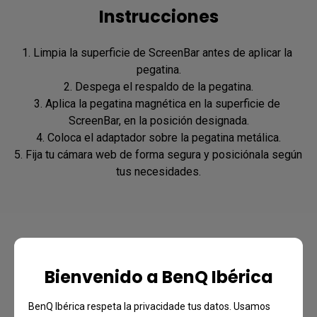
Instrucciones
1. Limpia la superficie de ScreenBar antes de aplicar la 
pegatina.

2. Despega el respaldo de la pegatina.

3. Aplica la pegatina magnética en la superficie de 
ScreenBar, en la posición designada.

4. Coloca el adaptador sobre la pegatina metálica.

5. Fija tu cámara web de forma segura y posiciónala según 
tus necesidades.
Bienvenido a BenQ Ibérica
BenQ Ibérica respeta la privacidade tus datos. Usamos