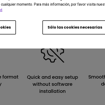
 cualquier momento. Para más información, por favor visita nues
ad
.
ookies
Sólo las cookies necesarias
e format
Smooth
Quick and easy setup
y
d
without software
installation