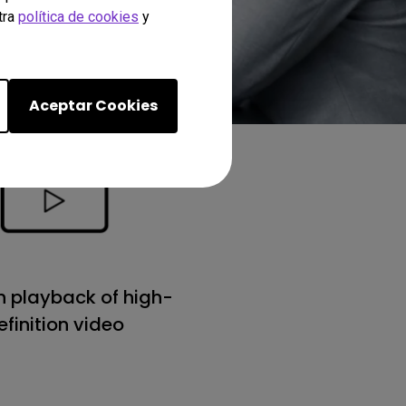
tra
política de cookies
y
Aceptar Cookies
 playback of high-
efinition video