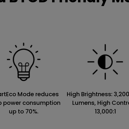
rtEco Mode reduces
High Brightness: 3,20
p power consumption
Lumens, High Contr
up to 70%.
13,000:1