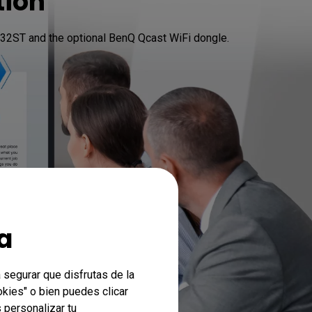
tion
632ST and the optional BenQ Qcast WiFi dongle.
a
 segurar que disfrutas de la
okies" o bien puedes clicar
 personalizar tu