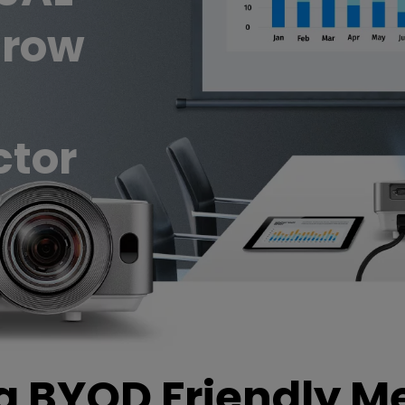
Con soporte de ajuste de
hrow
Con Bajo Input Lag
altura
ado
ctor
a BYOD Friendly 