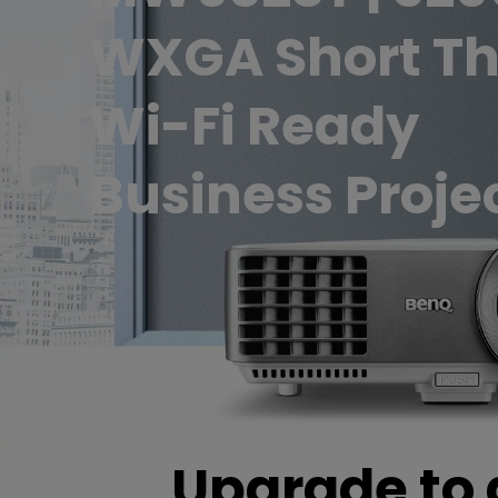
Business
WXGA Short T
Monitor ZOWIE reacondicion
Projector
- Compre aquí
Wi-Fi Ready
Business Proje
Upgrade to 