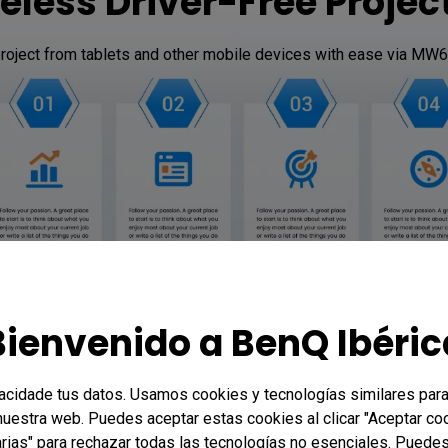
eless Driver-Free Projec
project from tablets and other mobile devices with ease via MW
Bienvenido a BenQ Ibéric
vacidade tus datos. Usamos cookies y tecnologías similares para
 nuestra web. Puedes aceptar estas cookies al clicar "Aceptar co
rias" para rechazar todas las tecnologías no esenciales. Puedes