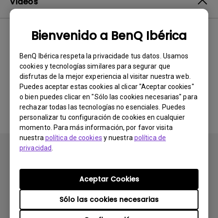
Vídeos
Bienvenido a BenQ Ibérica
Lo más
0 resultados
nuevo
BenQ Ibérica respeta la privacidade tus datos. Usamos
cookies y tecnologías similares para segurar que
disfrutas de la mejor experiencia al visitar nuestra web.
Puedes aceptar estas cookies al clicar "Aceptar cookies"
No hay vídeos relacionados
o bien puedes clicar en "Sólo las cookies necesarias" para
rechazar todas las tecnologías no esenciales. Puedes
personalizar tu configuración de cookies en cualquier
momento. Para más información, por favor visita
nuestra
política de cookies
y nuestra
política de
privacidad
.
Aceptar Cookies
Suscribirse
Sólo las cookies necesarias