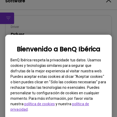
Software
Driver
Driver
SO:
Windows7|WindowVista|WinXP
Bienvenido a BenQ Ibérica
OS Version:
Versión:
MP
BenQ Ibérica respeta la privacidade tus datos. Usamos
cookies y tecnologías similares para segurar que
Actualizar:
2010/09/14
disfrutas de la mejor experiencia al visitar nuestra web.
Tamaño de archivo:
28.24 KB
Puedes aceptar estas cookies al clicar "Aceptar cookies"
o bien puedes clicar en "Sólo las cookies necesarias" para
Descargar
rechazar todas las tecnologías no esenciales. Puedes
personalizar tu configuración de cookies en cualquier
momento. Para más información, por favor visita
nuestra
política de cookies
y nuestra
política de
privacidad
.
Al utilizar cualquiera de los programas mencionados
anteriormente, usted acepta los términos de nuestro