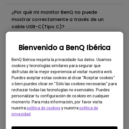
¿Por qué mi monitor BenQ no puede
mostrar correctamente a través de un
cable USB-C(Tipo C)?
¿Necesito instalar el driver WHQL (Windows
Bienvenido a BenQ Ibérica
Hardware Quality Labs) en Windows para mi
monitor de BenQ? ¿Hay una versión
BenQ Ibérica respeta la privacidade tus datos. Usamos
actualizada del driver WHQL?
cookies y tecnologías similares para segurar que
disfrutas de la mejor experiencia al visitar nuestra web.
Puedes aceptar estas cookies al clicar "Aceptar cookies"
¿Hay alguna película protectora o película
o bien puedes clicar en "Sólo las cookies necesarias" para
de plástico sobre la pantalla de mi monitor
rechazar todas las tecnologías no esenciales. Puedes
de BenQ que deba quitarse?
personalizar tu configuración de cookies en cualquier
momento. Para más información, por favor visita
nuestra
política de cookies
y nuestra
política de
¿Todos los monitores de BenQ o solo
privacidad
.
algunos están libres de mercurio?