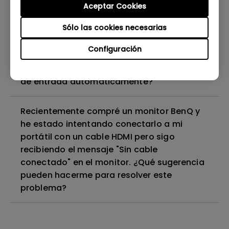
Aceptar Cookies
¿El monitor de BenQ utiliza iluminación LED
de matriz completa o iluminación LED con
Sólo las cookies necesarias
luz de borde?
Configuración
¿Por qué mi monitor no reconoce la señal
de entrada automáticamente?
Recientemente compré un monitor BenQ y
he estado intentando conectarlo a mi
portátil con un cable HDMI pero sigo
recibiendo el mensaje "Sin cable
conectado" en el monitor. ¿Qué sugerencia
pueden hacerme para resolver este
problema?