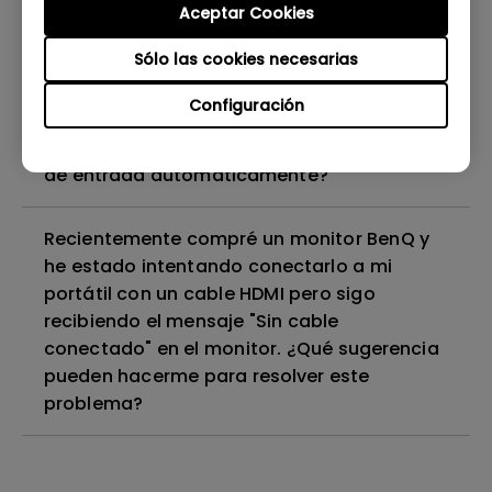
Aceptar Cookies
¿El monitor de BenQ utiliza iluminación LED
de matriz completa o iluminación LED con
Sólo las cookies necesarias
luz de borde?
Configuración
¿Por qué mi monitor no reconoce la señal
de entrada automáticamente?
Recientemente compré un monitor BenQ y
he estado intentando conectarlo a mi
portátil con un cable HDMI pero sigo
recibiendo el mensaje "Sin cable
conectado" en el monitor. ¿Qué sugerencia
pueden hacerme para resolver este
problema?