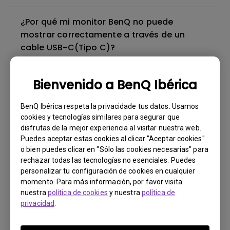
¿Por qué mi monitor BenQ no puede
mostrar correctamente a través de un
cable USB-C(Tipo C)?
¿Necesito instalar el driver WHQL (Windows
Bienvenido a BenQ Ibérica
Hardware Quality Labs) en Windows para mi
monitor de BenQ? ¿Hay una versión
BenQ Ibérica respeta la privacidade tus datos. Usamos
actualizada del driver WHQL?
cookies y tecnologías similares para segurar que
disfrutas de la mejor experiencia al visitar nuestra web.
Puedes aceptar estas cookies al clicar "Aceptar cookies"
¿Hay alguna película protectora o película
o bien puedes clicar en "Sólo las cookies necesarias" para
de plástico sobre la pantalla de mi monitor
rechazar todas las tecnologías no esenciales. Puedes
de BenQ que deba quitarse?
personalizar tu configuración de cookies en cualquier
momento. Para más información, por favor visita
nuestra
política de cookies
y nuestra
política de
¿Todos los monitores de BenQ o solo
privacidad
.
algunos están libres de mercurio?