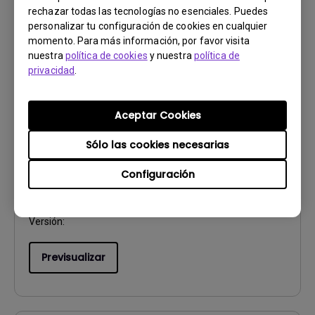
rechazar todas las tecnologías no esenciales. Puedes
personalizar tu configuración de cookies en cualquier
Previsualizar
momento. Para más información, por favor visita
nuestra
política de cookies
y nuestra
política de
privacidad
.
Aceptar Cookies
Manual de usuario
Safety Warning and Notice
Sólo las cookies necesarias
Actualizar:
2021/01/06
Configuración
Idioma:
European Spanish
Tamaño de archivo:
85.48 KB
Versión:
Previsualizar