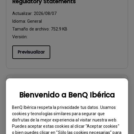
Regulatory Statements
Actualizar:
2026/08/07
Idioma:
General
Tamaño de archivo:
752.9 KB
Versión:
Previsualizar
Manual de usuario
Bienvenido a BenQ Ibérica
Resolución de archivo
BenQ Ibérica respeta la privacidade tus datos. Usamos
Actualizar:
2017/05/05
cookies y tecnologías similares para segurar que
Idioma:
European Spanish
disfrutas de la mejor experiencia al visitar nuestra web.
Tamaño de archivo:
2.67 MB
Puedes aceptar estas cookies al clicar "Aceptar cookies"
o bien puedes clicar en "Sólo las cookies necesarias" para
Versión: