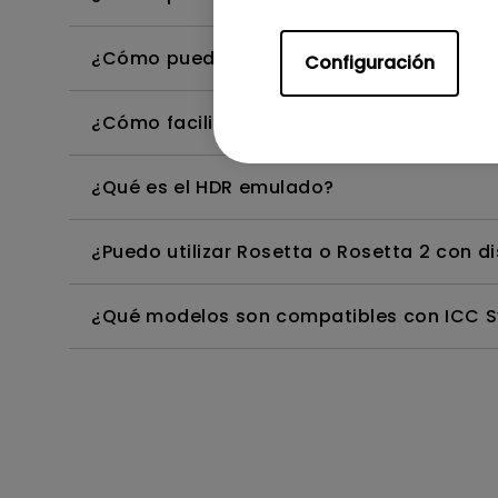
¿Cómo puedo reproducir los perfiles de c
Configuración
¿Cómo facilita el software Display Pilot 
¿Qué es el HDR emulado?
¿Puedo utilizar Rosetta o Rosetta 2 con di
¿Qué modelos son compatibles con ICC Syn