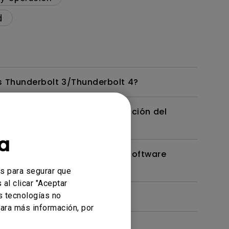
d
 Thunderbolt 3/Thunderbolt 4?
lor específicas para la selección del
a
ivo Mac o Windows y usar el software
es para segurar que
al clicar "Aceptar
s tecnologías no
ara más información, por
serie PD/SW de BenQ?