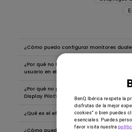
E
¿Cómo puedo configurar monitores duales
¿Por qué no hay ninguna opción de modo d
usuario en el software Display Pilot?
¿Por qué no puedo cambiar a otros modos 
Display Pilot?
BenQ Ibérica respeta la p
disfrutas de la mejor expe
¿Qué es el efecto IPS glow y cómo puedo 
cookies" o bien puedes cl
esenciales. Puedes person
favor visita nuestra
políti
¿Cómo puedo ajustar la configuración de 