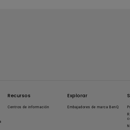
Recursos
Explorar
Centros de información
Embajadores de marca BenQ
P
R
c
a
N