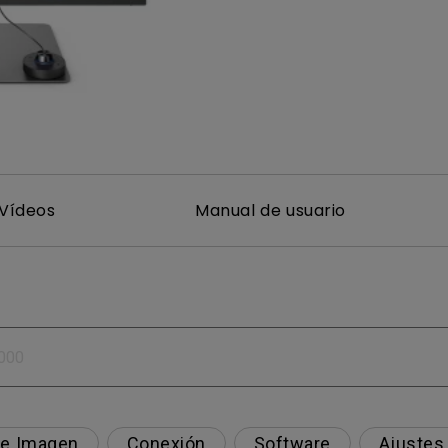
Con soporte de ajuste de
Con Bajo Input Lag
altura
ado
Vídeos
Manual de usuario
de Imagen
Conexión
Software
Ajustes