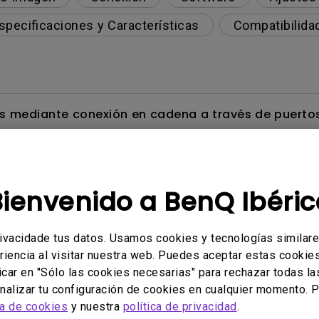
specificaciones y Características
Compatibilida
 mediante conexión en cadena a través de puertos
e color o por qué sólo hay opciones de modo de co
Bienvenido a BenQ Ibéric
de color en mi monitor al conectarlo a un disposit
rivacidade tus datos. Usamos cookies y tecnologías similar
riencia al visitar nuestra web. Puedes aceptar estas cookies 
hacerlo menos visible?
icar en "Sólo las cookies necesarias" para rechazar todas la
alizar tu configuración de cookies en cualquier momento. P
ca de cookies
y nuestra
política de privacidad
.
visualización en Mac OS para los monitores de la 