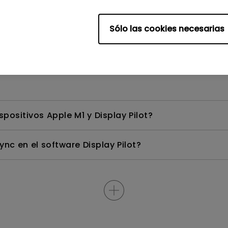
olor de un MacBook Pro en mi monitor de BenQ?
Sólo las cookies necesarias
un mejor uso de su monitor DesignVue de BenQ?
spositivos Apple M1 y Display Pilot?
c en el software Display Pilot?