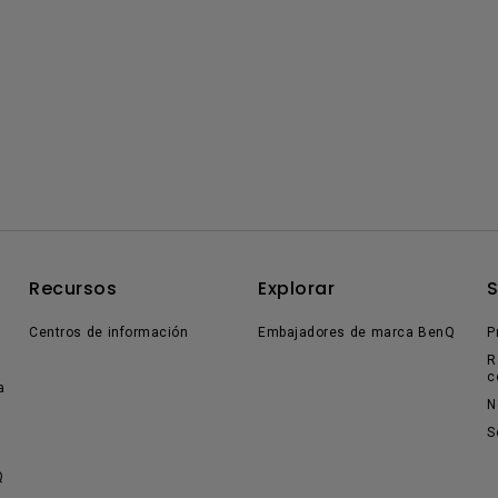
Recursos
Explorar
Centros de información
Embajadores de marca BenQ
P
R
c
a
N
S
Q