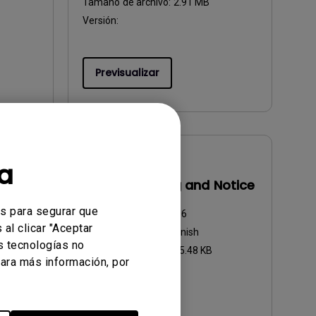
Tamaño de archivo:
2.91 MB
Versión:
Previsualizar
a
Manual de usuario
o
Safety Warning and Notice
es para segurar que
Actualizar:
2021/01/06
al clicar "Aceptar
Idioma:
European Spanish
s tecnologías no
Tamaño de archivo:
85.48 KB
ara más información, por
Versión:
Previsualizar