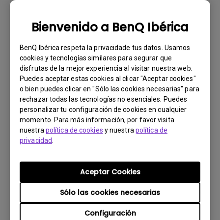
Descargar
Bienvenido a BenQ Ibérica
BenQ Ibérica respeta la privacidade tus datos. Usamos
cookies y tecnologías similares para segurar que
disfrutas de la mejor experiencia al visitar nuestra web.
Software
Puedes aceptar estas cookies al clicar "Aceptar cookies"
Display Pilot 2 Release Note
o bien puedes clicar en "Sólo las cookies necesarias" para
rechazar todas las tecnologías no esenciales. Puedes
SO:
Windows
personalizar tu configuración de cookies en cualquier
OS Version:
Windows 10/11
momento. Para más información, por favor visita
nuestra
Versión:
política de cookies
V1.12.4.0
y nuestra
política de
privacidad
.
Actualizar:
2026/07/07
Tamaño de archivo:
51.83 KB
Aceptar Cookies
Descargar
Sólo las cookies necesarias
Configuración