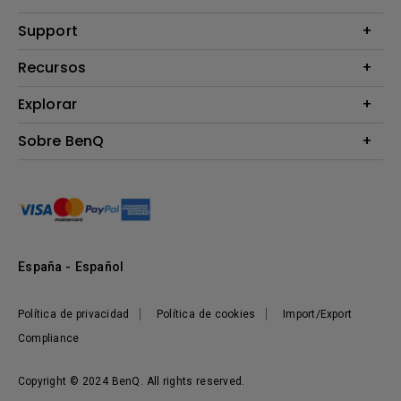
Proyectores
Support
Monitores
Contáctanos
Recursos
Iluminación
Download & FAQ
Altavoz
Explorar
Centros de información
Preguntas frecuentes sobre la tienda en línea de BenQ
Información de Devolución BenQ Shop
Embajadores de marca BenQ
Sobre BenQ
Términos y Condiciones BenQ Shop
Presentación corporativa
Responsabilidad social corporativa
Noticias
Sostenibilidad
España - Español
Política de privacidad
Política de cookies
Import/Export
Compliance
Copyright © 2024 BenQ. All rights reserved.