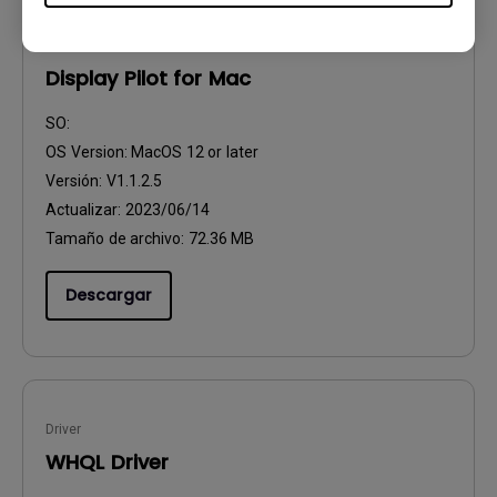
Software
Display Pilot for Mac
SO:
OS Version:
MacOS 12 or later
Versión:
V1.1.2.5
Actualizar:
2023/06/14
Tamaño de archivo:
72.36 MB
Descargar
Driver
WHQL Driver