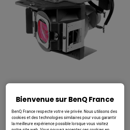
Lamp for MW721
Bienvenue sur BenQ France
BenQ France respecte votre vie privée. Nous utilisons des
MW721
cookies et des technologies similaires pour vous garantir
BenQ Part Number: 5J.J6P05.001
la meilleure expérience possible lorsque vous visitez
notre site web. Vous pouvez accepter ces cookies en