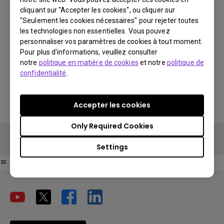
cliquant sur "Accepter les cookies", ou cliquer sur
€ 191
"Seulement les cookies nécessaires" pour rejeter toutes
les technologies non essentielles. Vous pouvez
personnaliser vos paramètres de cookies à tout moment.
You Can Also Buy Here
Pour plus d'informations, veuillez consulter
Acheter sur BenQ Store
notre
politique en matière de cookies
et notre
politique de
Find Stores
confidentialité
.
Accepter les cookies
Only Required Cookies
Acheter sur BenQ Store
Settings
=