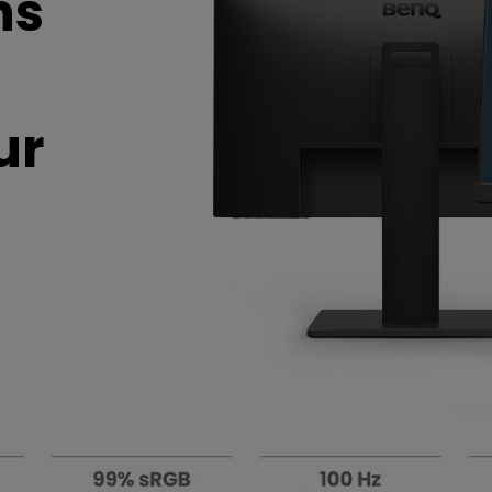
ns
Dédiés aux gra
Thunderbolt
our
Laser
é
la
P3
Avec Android TV
Avec HAS
ur
Avec un faible décalage
d'entrée