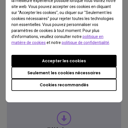
la meilleure expérience possible lorsque vous visitez notre
site web. Vous pouvez accepter ces cookies en cliquant
sur "Accepter les cookies", ou cliquer sur "Seulement les
cookies nécessaires" pour rejeter toutes les technologies
FAQ
non essentielles. Vous pouvez personnaliser vos
Vous avez une question?
paramètres de cookies à tout moment. Pour plus
d'informations, veuillez consulter notre
politique en
matière de cookies
et notre
politique de confidentialité
.
Lire la réponse
Accepter les cookies
Seulement les cookies nécessaires
En savoir plus
Cookies recommandés