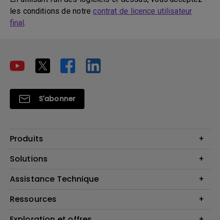
les conditions de notre
contrat de licence utilisateur
final
.
S'abonner
Produits
Vidéoprojecteurs
Solutions
Moniteurs
Business Display
Assistance Technique
Éclairage
Haut-parleur
Contactez-nous par téléphone
Ressources
Download & FAQ
Exploration et offres