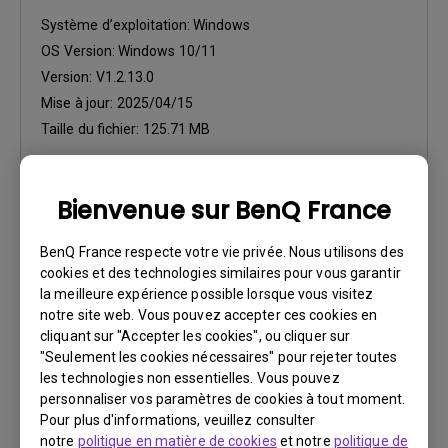
Système d’exploitation:
Windows
OS Version:
Windows 10/11
Version:
V1.2.13.0
Mise à jour:
2025/04/15
Taille du fichier:
125.71 MB
Télécharger
Bienvenue sur BenQ France
BenQ France respecte votre vie privée. Nous utilisons des
cookies et des technologies similaires pour vous garantir
la meilleure expérience possible lorsque vous visitez
Logiciels
notre site web. Vous pouvez accepter ces cookies en
Eye-CareU Release Note
cliquant sur "Accepter les cookies", ou cliquer sur
"Seulement les cookies nécessaires" pour rejeter toutes
Système d’exploitation:
Mac
les technologies non essentielles. Vous pouvez
OS Version:
Mac 13 or later
personnaliser vos paramètres de cookies à tout moment.
Pour plus d'informations, veuillez consulter
Version:
V1.2.13.0
notre
politique en matière de cookies
et notre
politique de