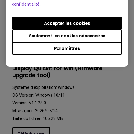
Mise à jour:
2025/09/04
confidentialité
.
Taille du fichier:
23.2 KB
Accepter les cookies
Télécharger
Seulement les cookies nécessaires
Paramètres
Firmware
Display Quickit for Win (Firmware
upgrade tool)
Système d’exploitation:
Windows
OS Version:
Windows 10/11
Version:
V1.1.28.0
Mise à jour:
2026/07/14
Taille du fichier:
106.23 MB
Télécharger