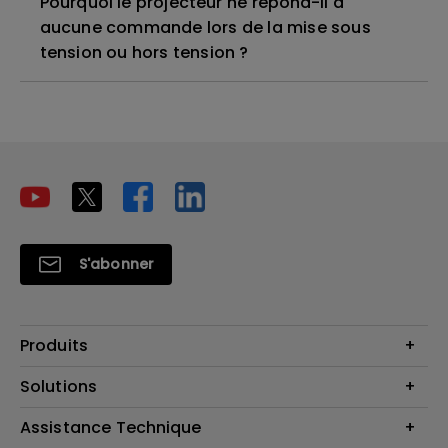
Pourquoi le projecteur ne répond-il à
aucune commande lors de la mise sous
tension ou hors tension ?
S'abonner
Produits
Vidéoprojecteurs
Solutions
Moniteurs
Business Display
Assistance Technique
Éclairage