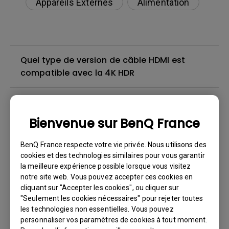
Appareils Externes
Alimentation
Quel type de version de câble HDMI est
compatible avec la 4K HDR
Je peux entendre le son, mais l'écran reste
toujours blanc lorsque je connecte mon
Bienvenue sur BenQ France
téléphone portable au projecteur avec un
câble ou un adaptateur et que j'essaie de
BenQ France respecte votre vie privée. Nous utilisons des
diffuser du contenu de Netflix, Disney+, Hulu
cookies et des technologies similaires pour vous garantir
et d'autres. Comment puis-je résoudre ce
la meilleure expérience possible lorsque vous visitez
notre site web. Vous pouvez accepter ces cookies en
problème ?
cliquant sur "Accepter les cookies", ou cliquer sur
"Seulement les cookies nécessaires" pour rejeter toutes
Existe-t-il un projecteur qui prend en charge
les technologies non essentielles. Vous pouvez
personnaliser vos paramètres de cookies à tout moment.
le visionnage de films Blu-ray 3D avec des