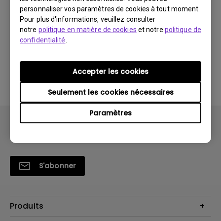
personnaliser vos paramètres de cookies à tout moment.
Télécharger
Pour plus d'informations, veuillez consulter
notre
politique en matière de cookies
et notre
politique de
confidentialité
.
En utilisant l'un des logiciels ci-dessus, vous acceptez
Accepter les cookies
les conditions de notre
contrat de licence utilisateur
final
.
Seulement les cookies nécessaires
Paramètres
S'abonner
Produits