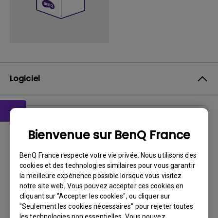
Logiciel
Logiciels
Bienvenue sur BenQ France
DMS Local WW
BenQ France respecte votre vie privée. Nous utilisons des
Système d’exploitation:
Windows
cookies et des technologies similaires pour vous garantir
OS Version:
la meilleure expérience possible lorsque vous visitez
notre site web. Vous pouvez accepter ces cookies en
Version:
V 3.2.9.0
cliquant sur "Accepter les cookies", ou cliquer sur
Mise à jour:
2025/07/10
"Seulement les cookies nécessaires" pour rejeter toutes
Taille du fichier:
88.61 MB
les technologies non essentielles. Vous pouvez