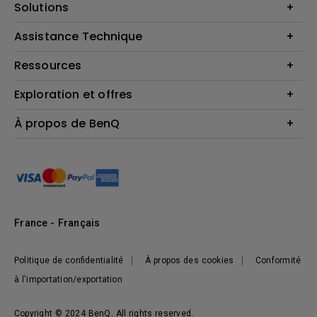
Vidéoprojecteurs
Solutions
Moniteurs
Business Display
Assistance Technique
Éclairage
Haut-parleur
Contactez-nous par téléphone
Ressources
Download & FAQ
Exploration et offres
Centre de connaissances
FAQ boutique en ligne BenQ
Politique de retour de la boutique BenQ
Events, Promotions & Webinars
À propos de BenQ
Terms et Conditions générales de BenQ Shop
Ambassadeurs BenQ
Présentation de l'entreprise
Responsabilité sociale de l'entreprise
Actualités
Développement durable
France - Français
Politique de confidentialité
À propos des cookies
Conformité
à l'importation/exportation
Copyright © 2024 BenQ. All rights reserved.