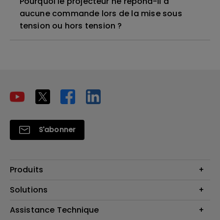
Pourquoi le projecteur ne répond-il à
aucune commande lors de la mise sous
tension ou hors tension ?
S'abonner
Produits
Vidéoprojecteurs
Solutions
Moniteurs
Business Display
Assistance Technique
Éclairage