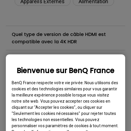
Appareils Externes
Alimentation
Quel type de version de câble HDMI est
compatible avec la 4K HDR
Je peux entendre le son, mais l'écran reste
toujours blanc lorsque je connecte mon
Bienvenue sur BenQ France
téléphone portable au projecteur avec un
câble ou un adaptateur et que j'essaie de
BenQ France respecte votre vie privée. Nous utilisons des
diffuser du contenu de Netflix, Disney+, Hulu
cookies et des technologies similaires pour vous garantir
et d'autres. Comment puis-je résoudre ce
la meilleure expérience possible lorsque vous visitez
notre site web. Vous pouvez accepter ces cookies en
problème ?
cliquant sur "Accepter les cookies", ou cliquer sur
"Seulement les cookies nécessaires" pour rejeter toutes
Existe-t-il un projecteur qui prend en charge
les technologies non essentielles. Vous pouvez
personnaliser vos paramètres de cookies à tout moment.
le visionnage de films Blu-ray 3D avec des