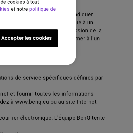
de cookies à tout
okies
et notre
politique de
érique utilisé par BenQ pour indiquer
ou échange. Un NARM est identique à un
des informations sur la progression de la
Accepter les cookies
nQ vous demandant de le retourner à l'un
itions de service spécifiques définies par
net et fournir toutes les informations
édez à www.benq.eu ou au site Internet
courrier électronique. L'Équipe BenQ tente