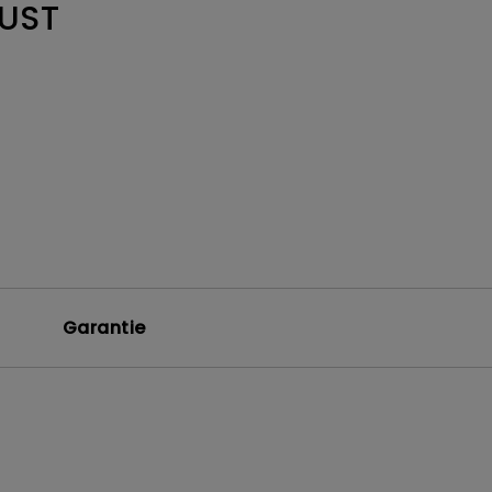
UST
ndes salles
Garantie