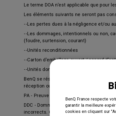
Le terme DOA n'est applicable que pour l
Les éléments suivants ne seront pas con
--Les pertes dues à la négligence et/ou 
--Les dommages, intentionnels ou non, cau
(foudre, surtension, courant)
--Unités reconditionnées
--Carton d'emballage ouvert / accord d'en
--Unités dont la date de fabrication est an
BenQ se réserve le droit de juger si la d
B
réception ou la réception partielle d'une 
PA - Preuve d'Achat - BenQ n'accepte que
BenQ France respecte votr
DDC - Dommage Dû au Client - défaut provoq
garantir la meilleure exp
cookies en cliquant sur "A
incorrects. C'est également le cas si un