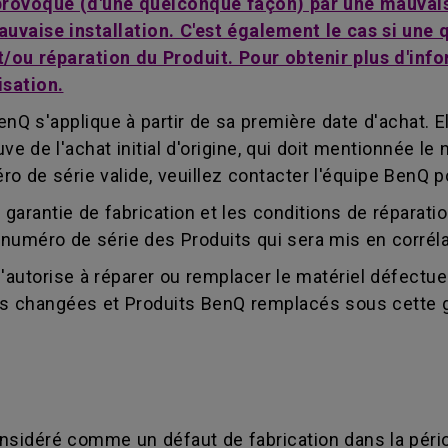
 provoqué (d'une quelconque façon) par une mauvais
auvaise installation. C'est également le cas si un
ou réparation du Produit. Pour obtenir plus d'infor
isation.
nQ s'applique à partir de sa première date d'achat. El
e de l'achat initial d'origine, qui doit mentionnée le
de série valide, veuillez contacter l'équipe BenQ pou
 garantie de fabrication et les conditions de réparat
le numéro de série des Produits qui sera mis en corrél
s'autorise à réparer ou remplacer le matériel défectu
es changées et Produits BenQ remplacés sous cette g
considéré comme un défaut de fabrication dans la péri