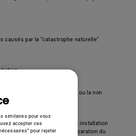
 causés par la "catastrophe naturelle"
tration.
)
îner le rejet de votre demande ou la non
ce
ique en ligne.
s similaires pour vous
altération, un réglage ou une installation
pouvez accepter ces
nécessaires" pour rejeter
lconque modification et/ou réparation du