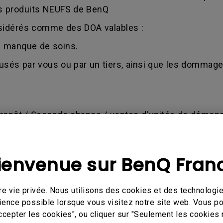
es produits NEUFS de BenQ
sidérés comme des DOA valables :
au manque de soins.
sés par vous ou par un tiers, ainsi que les dommages
trepôt / Seconde chance / ventes d'unités de démons
térieure à 1,5 an à compter de la date d'achat (facture
emande est conforme à ses conditions. Cela peut entra
ienvenue sur BenQ Fran
compensation pour les achats effectués via notre bout
 les factures valides comme preuves d'achats.
e vie privée. Nous utilisons des cookies et des technologie
ué par une mauvaise utilisation, une négligence, une 
érience possible lorsque vous visitez notre site web. Vous 
ccepter les cookies", ou cliquer sur "Seulement les cookies 
e quelconque personne non autorisée effectue une que