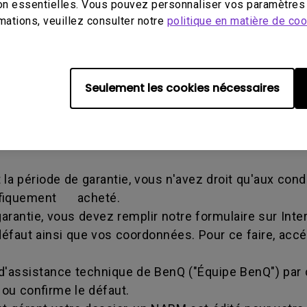
on essentielles. Vous pouvez personnaliser vos paramètres 
mations, veuillez consulter notre
politique en matière de co
ion de Retour Marchandise - un identifiant alphanum
à retourner un Produit au fabricant, pour réparation 
e transaction et que les deux parties peuvent obtenir 
Seulement les cookies nécessaires
ner le Produit à BenQ sauf indication contraire de Be
la période de garantie, vous n'avez droit qu'aux cond
cifiquement acheté.
rantie, vous devez remplir notre formulaire sur Inter
défaut ainsi que vos coordonnées. Pour ce faire, acc
 d'assistance technique de BenQ ("Équipe BenQ") par 
ou confirme le défaut.