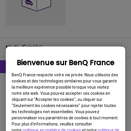
Mode d'emploi
Bienvenue sur BenQ France
BenQ France respecte votre vie privée. Nous utilisons des
Manuel d’utilisation
cookies et des technologies similaires pour vous garantir
Manuel d'utilisation
la meilleure expérience possible lorsque vous visitez
notre site web. Vous pouvez accepter ces cookies en
Mise à jour:
2007/08/03
cliquant sur "Accepter les cookies", ou cliquer sur
Langue:
European French
"Seulement les cookies nécessaires" pour rejeter toutes
les technologies non essentielles. Vous pouvez
Taille du fichier:
2.14 MB
personnaliser vos paramètres de cookies à tout moment.
Version:
Pour plus d'informations, veuillez consulter
notre
politique en matière de cookies
et notre
politique de