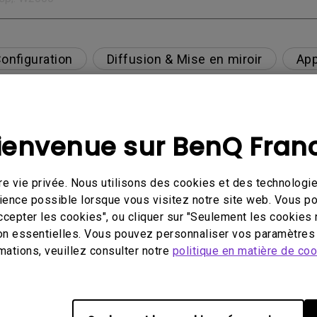
onfiguration
Diffusion & Mise en miroir
App
Alimentation
ienvenue sur BenQ Fran
ompatible avec la 4K HDR
e vie privée. Nous utilisons des cookies et des technologie
érience possible lorsque vous visitez notre site web. Vous 
te toujours blanc lorsque je connecte mon téléphon
ccepter les cookies", ou cliquer sur "Seulement les cookies 
 du contenu de Netflix, Disney+, Hulu et d'autres. 
on essentielles. Vous pouvez personnaliser vos paramètres 
mations, veuillez consulter notre
politique en matière de co
arge le visionnage de films Blu-ray 3D avec des lune