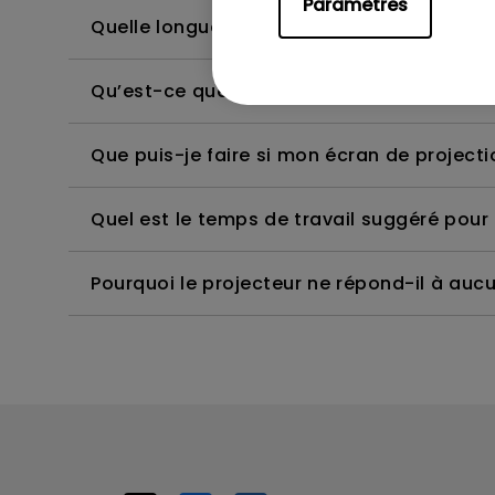
Paramètres
Quelle longueur maximale de câble HDMI pui
Qu’est-ce que la correction trapézoïdale 
Que puis-je faire si mon écran de project
Quel est le temps de travail suggéré pour
Pourquoi le projecteur ne répond-il à auc