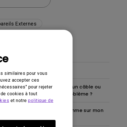
areils Externes
ce
s similaires pour vous
pouvez accepter ces
e portable au projecteur avec un câble ou
nécessaires" pour rejeter
Comment puis-je résoudre ce problème ?
de cookies à tout
okies
et notre
politique de
ttes à polarisation passive, comme sur mon