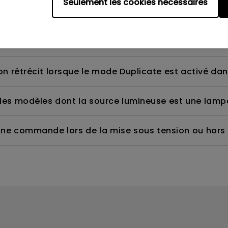
Seulement les cookies nécessaires
s-je utiliser ?
?
ion rétrécit lorsque le mode Duplicate est activé d
 les modèles dont la source lumineuse est une lamp
une commande lors de la mise sous tension ou hors 