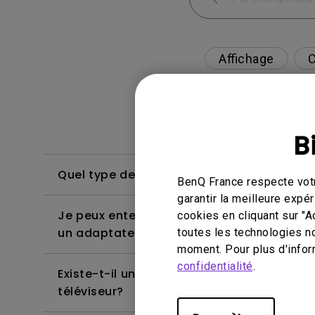
Affichage
C
B
Quel type de version de câble HDMI est c
BenQ France respecte votr
garantir la meilleure exp
Je peux entendre le son, mais l'écran res
cookies en cliquant sur "A
un adaptateur et que j'essaie de diffuser
toutes les technologies n
moment. Pour plus d'infor
confidentialité
.
Existe-t-il un projecteur qui prend en ch
téléviseur?