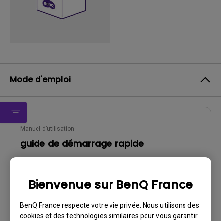
Mode d'emploi
Manuel d’utilisation
guide de démarrage rapide
Mise à jour:
2013/08/02
Langue:
Multi-Language
Bienvenue sur BenQ France
Taille du fichier:
6.46 MB
Version:
BenQ France respecte votre vie privée. Nous utilisons des
cookies et des technologies similaires pour vous garantir