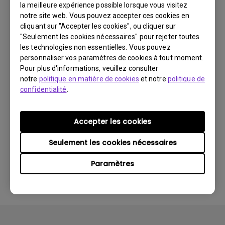
la meilleure expérience possible lorsque vous visitez
Aperçu
notre site web. Vous pouvez accepter ces cookies en
cliquant sur "Accepter les cookies", ou cliquer sur
"Seulement les cookies nécessaires" pour rejeter toutes
les technologies non essentielles. Vous pouvez
personnaliser vos paramètres de cookies à tout moment.
Manuel d’utilisation
Pour plus d'informations, veuillez consulter
notre
politique en matière de cookies
et notre
politique de
Manuel d'utilisation
confidentialité
.
Mise à jour:
2013/08/02
Langue:
European French
Accepter les cookies
Taille du fichier:
5.11 MB
Version:
Seulement les cookies nécessaires
Paramètres
Aperçu