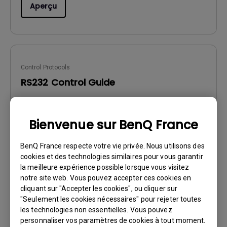
Aperçu
Control Protocols
RS232 Control Guide
Mise à jour:
2018/04/17
Langue:
Bienvenue sur BenQ France
Taille du fichier:
919.83 KB
Version:
0
BenQ France respecte votre vie privée. Nous utilisons des
cookies et des technologies similaires pour vous garantir
la meilleure expérience possible lorsque vous visitez
Aperçu
notre site web. Vous pouvez accepter ces cookies en
cliquant sur "Accepter les cookies", ou cliquer sur
"Seulement les cookies nécessaires" pour rejeter toutes
les technologies non essentielles. Vous pouvez
personnaliser vos paramètres de cookies à tout moment.