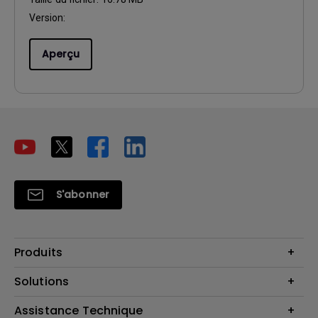
Version:
Aperçu
S'abonner
Produits
Vidéoprojecteurs
Solutions
Moniteurs
Business Display
Assistance Technique
Éclairage