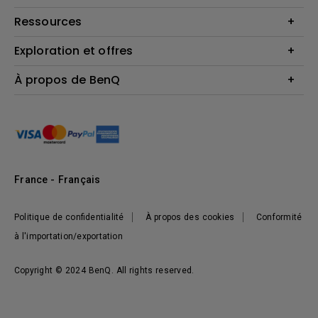
Haut-parleur
Contactez-nous par téléphone
Ressources
Download & FAQ
Exploration et offres
Centre de connaissances
FAQ boutique en ligne BenQ
Politique de retour de la boutique BenQ
Events, Promotions & Webinars
À propos de BenQ
Terms et Conditions générales de BenQ Shop
Ambassadeurs BenQ
Présentation de l'entreprise
Responsabilité sociale de l'entreprise
Actualités
Développement durable
France - Français
Politique de confidentialité
À propos des cookies
Conformité
à l'importation/exportation
Copyright © 2024 BenQ. All rights reserved.