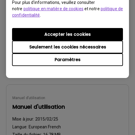
Manuel d’utilisation
Pour plus d'informations, veuillez consulter
notre
politique en matière de cookies
et notre
politique de
guide de démarrage rapide
confidentialité
.
Mise à jour:
2015/10/08
Langue:
Multi-Language
Accepter les cookies
Taille du fichier:
20.42 MB
Version:
Seulement les cookies nécessaires
Paramètres
Aperçu
Manuel d’utilisation
Manuel d'utilisation
Mise à jour:
2015/02/25
Langue:
European French
Taille du fichier:
16.78 MB