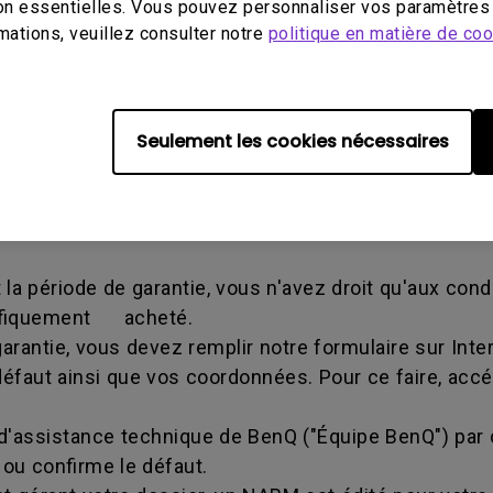
on essentielles. Vous pouvez personnaliser vos paramètres 
mations, veuillez consulter notre
politique en matière de co
ion de Retour Marchandise - un identifiant alphanum
à retourner un Produit au fabricant, pour réparation 
e transaction et que les deux parties peuvent obtenir 
Seulement les cookies nécessaires
ner le Produit à BenQ sauf indication contraire de Be
la période de garantie, vous n'avez droit qu'aux cond
cifiquement acheté.
rantie, vous devez remplir notre formulaire sur Inter
défaut ainsi que vos coordonnées. Pour ce faire, acc
 d'assistance technique de BenQ ("Équipe BenQ") par 
ou confirme le défaut.