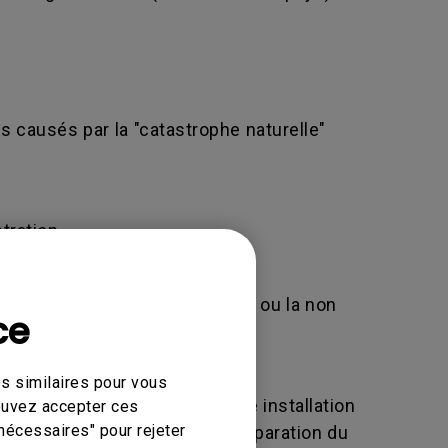
 causés par la "catastrophe naturelle"
tration.
)
îner le rejet de votre demande ou la non
ce
ique en ligne.
s similaires pour vous
altération, un réglage ou une installation
pouvez accepter ces
nécessaires" pour rejeter
lconque modification et/ou réparation du