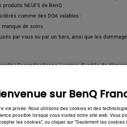
es produits NEUFS de BenQ
sidérés comme des DOA valables :
au manque de soins.
sés par vous ou par un tiers, ainsi que les dommages
trepôt / Seconde chance / ventes d'unités de démons
térieure à 1,5 an à compter de la date d'achat (facture
emande est conforme à ses conditions. Cela peut entra
ienvenue sur BenQ Fran
compensation pour les achats effectués via notre bout
 les factures valides comme preuves d'achats.
e vie privée. Nous utilisons des cookies et des technologie
ué par une mauvaise utilisation, une négligence, une 
érience possible lorsque vous visitez notre site web. Vous 
ccepter les cookies", ou cliquer sur "Seulement les cookies 
e quelconque personne non autorisée effectue une que