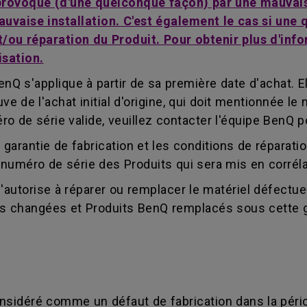
 provoqué (d'une quelconque façon) par une mauvais
auvaise installation. C'est également le cas si un
ou réparation du Produit. Pour obtenir plus d'infor
isation.
nQ s'applique à partir de sa première date d'achat. El
e de l'achat initial d'origine, qui doit mentionnée le
de série valide, veuillez contacter l'équipe BenQ pou
 garantie de fabrication et les conditions de réparat
le numéro de série des Produits qui sera mis en corrél
s'autorise à réparer ou remplacer le matériel défectu
es changées et Produits BenQ remplacés sous cette g
considéré comme un défaut de fabrication dans la péri