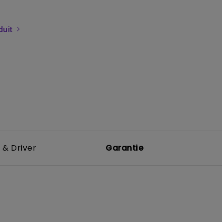
i
ndes salles
duit
 & Driver
Garantie