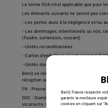
Le terme DOA n'est applicable que pour l
Les éléments suivants ne seront pas con
--Les pertes dues à la négligence et/ou 
--Les dommages, intentionnels ou non, cau
(foudre, surtension, courant)
--Unités reconditionnées
--Carton d'emballage ouvert / accord d'en
--Unités dont la date de fabrication est an
BenQ se réserve le droit de juger si la d
B
réception ou la réception partielle d'une 
PA - Preuve d'Achat - BenQ n'accepte que
BenQ France respecte votr
DDC - Dommage Dû au Client - défaut provoq
garantir la meilleure exp
cookies en cliquant sur "A
incorrects. C'est également le cas si un