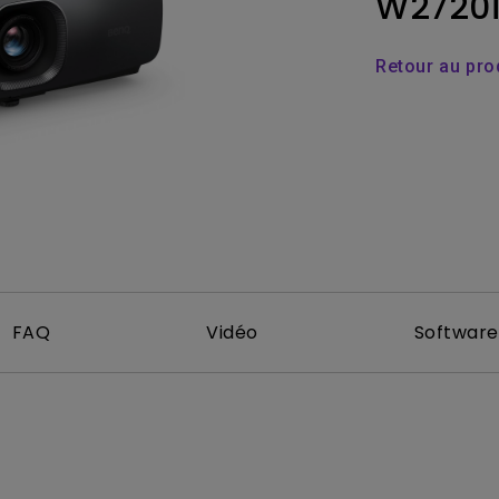
W2720
Dédiés aux gra
Thunderbolt
our
Laser
é
la
P3
Retour au pro
Avec Android TV
Avec HAS
Avec un faible décalage
d'entrée
FAQ
Vidéo
Software