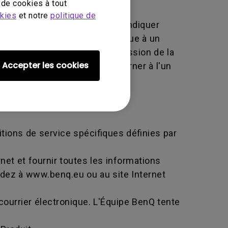
de cookies à tout
okies
et notre
politique de
érique utilisé par BenQ pour indiquer
ou échange. Un NARM est identique à un
des informations sur la progression de la
Accepter les cookies
nQ vous demandant de le retourner à l'un
itions de service spécifiques définies par
net et fournir toutes les informations
édez à www.benq.eu ou au site Internet
courrier électronique. L'Équipe BenQ tente