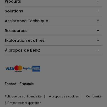
Produits
Vidéoprojecteurs
Solutions
Moniteurs
Business Display
Assistance Technique
Éclairage
Haut-parleur
Contactez-nous par téléphone
Ressources
Download & FAQ
Exploration et offres
Centre de connaissances
FAQ boutique en ligne BenQ
Politique de retour de la boutique BenQ
Events, Promotions & Webinars
À propos de BenQ
Terms et Conditions générales de BenQ Shop
Ambassadeurs BenQ
Présentation de l'entreprise
Responsabilité sociale de l'entreprise
Actualités
Développement durable
France - Français
Politique de confidentialité
À propos des cookies
Conformité
à l'importation/exportation