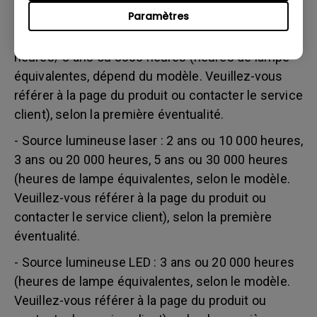
suit :
Paramètres
- Source lumineuse lampe (UHP) : 1 an ou 2000
heures/ 3 ans ou 3000 heures (heures de lampe
équivalentes, dépend du modèle. Veuillez-vous
référer à la page du produit ou contacter le service
client), selon la première éventualité.
- Source lumineuse laser : 2 ans ou 10 000 heures,
3 ans ou 20 000 heures, 5 ans ou 30 000 heures
(heures de lampe équivalentes, selon le modèle.
Veuillez-vous référer à la page du produit ou
contacter le service client), selon la première
éventualité.
- Source lumineuse LED : 3 ans ou 20 000 heures
(heures de lampe équivalentes, selon le modèle.
Veuillez-vous référer à la page du produit ou