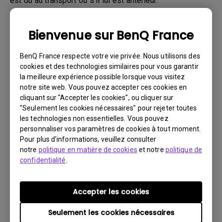
est dû au transport ou s'il lui est antérieur.
1. Informer BenQ par Internet ou le revendeur dès que
possible
Bienvenue sur BenQ France
2. Prendre des photos :
BenQ France respecte votre vie privée. Nous utilisons des
a. de l'emballage (intérieur et extérieur)
cookies et des technologies similaires pour vous garantir
la meilleure expérience possible lorsque vous visitez
b. du dommage physique
notre site web. Vous pouvez accepter ces cookies en
3. S'assurer d'avoir la facture et le bon de livraison à
cliquant sur "Accepter les cookies", ou cliquer sur
portée de main
"Seulement les cookies nécessaires" pour rejeter toutes
les technologies non essentielles. Vous pouvez
4. Ne pas utiliser le Produit car le nombre d'heures de
personnaliser vos paramètres de cookies à tout moment.
fonctionnement peut être vérifié.
Pour plus d'informations, veuillez consulter
notre
politique en matière de cookies
et notre
politique de
confidentialité
.
Limitation de garantie
La garantie constructeur de la lampe (mentionnée
Accepter les cookies
ici comme source lumineuse) est basée sur le
Seulement les cookies nécessaires
type de source lumineuse et est limitée à ce qui