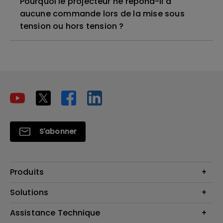
Pourquoi le projecteur ne répond-il à
aucune commande lors de la mise sous
tension ou hors tension ?
S'abonner
Produits
Vidéoprojecteurs
Solutions
Moniteurs
Business Display
Assistance Technique
Éclairage