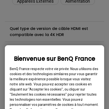
Appareils Externes
Alimentation
Quel type de version de câble HDMI est
compatible avec la 4K HDR
Je peux entendre le son, mais l'écran reste
toujours blanc lorsque je connecte mon
Bienvenue sur BenQ France
téléphone portable au projecteur avec un
câble ou un adaptateur et que j'essaie de
BenQ France respecte votre vie privée. Nous utilisons des
diffuser du contenu de Netflix, Disney+, Hulu
cookies et des technologies similaires pour vous garantir
et d'autres. Comment puis-je résoudre ce
la meilleure expérience possible lorsque vous visitez
notre site web. Vous pouvez accepter ces cookies en
problème ?
cliquant sur "Accepter les cookies", ou cliquer sur
"Seulement les cookies nécessaires" pour rejeter toutes
Existe-t-il un projecteur qui prend en charge
les technologies non essentielles. Vous pouvez
personnaliser vos paramètres de cookies à tout moment.
le visionnage de films Blu-ray 3D avec des