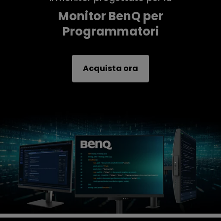
programmazione
Monitor BenQ per
Programmatori
Acquista ora