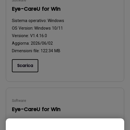
Software
Eye-CareU for Win
Sistema operativo:
Windows
OS Version:
Windows 10/11
Versione:
V1.4.16.0
Aggiorna:
2026/06/02
Dimensioni file:
122.34 MB
Scarica
Software
Eye-CareU for Win
Sistema operativo:
Windows
OS Version:
Windows 10/11