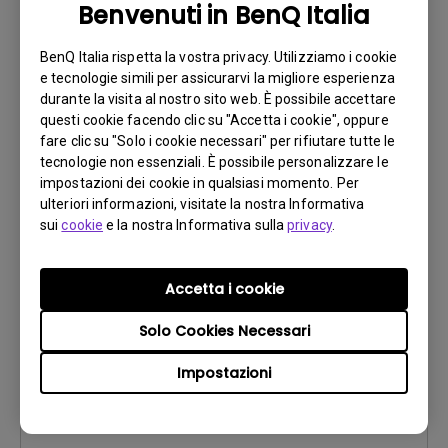
Benvenuti in BenQ Italia
Versione:
V1.1.12.0
Aggiorna:
2023/12/28
BenQ Italia rispetta la vostra privacy. Utilizziamo i cookie
Dimensioni file:
117.02 MB
e tecnologie simili per assicurarvi la migliore esperienza
durante la visita al nostro sito web. È possibile accettare
questi cookie facendo clic su "Accetta i cookie", oppure
Scarica
fare clic su "Solo i cookie necessari" per rifiutare tutte le
tecnologie non essenziali. È possibile personalizzare le
impostazioni dei cookie in qualsiasi momento. Per
ulteriori informazioni, visitate la nostra Informativa
sui
cookie
e la nostra Informativa sulla
privacy
.
Software
Eye-CareU for Mac
Accetta i cookie
Sistema operativo:
Mac
Solo Cookies Necessari
OS Version:
Mac 13 or later
Versione:
V1.1.11.0
Impostazioni
Aggiorna:
2023/12/28
Dimensioni file:
144.69 MB