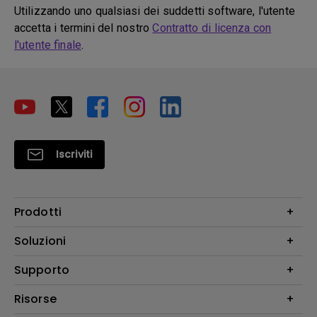
Utilizzando uno qualsiasi dei suddetti software, l'utente
accetta i termini del nostro
Contratto di licenza con
l'utente finale
.
Iscriviti
Prodotti
Videoproiettori
Soluzioni
Monitor
Education/Formazione
Supporto
Illuminazione
Business
Altoparlante
Contatti
Risorse
Download Search