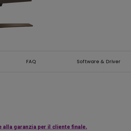
Con HAS
Con Basso Input Lag
FAQ
Software & Driver
alla garanzia per il cliente finale.