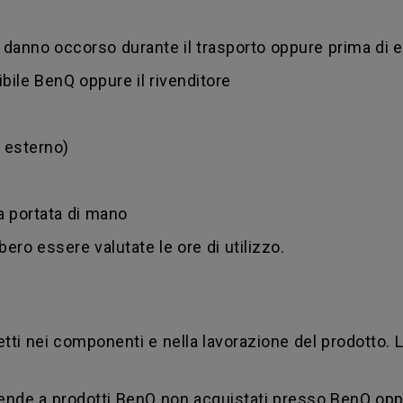
danno occorso durante il trasporto oppure prima di 
ibile BenQ oppure il rivenditore
d esterno)
 a portata di mano
bero essere valutate le ore di utilizzo.
tti nei componenti e nella lavorazione del prodotto. 
stende a prodotti BenQ non acquistati presso BenQ opp