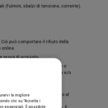
i (fulmini, sbalzi di tensione, corrente).
. Ciò può comportare il rifiuto della
 online.
e prova di acquisto.
rio, negligenza e manomissione o
orizzato esegue delle modifiche e/o
ne di reso merce - un codice
 la restituzione di un prodotto al
urarvi la migliore
tracciamento che identifica una
endo clic su "Accetta i
non essenziali. È possibile
zione attraverso il numero RMA. È