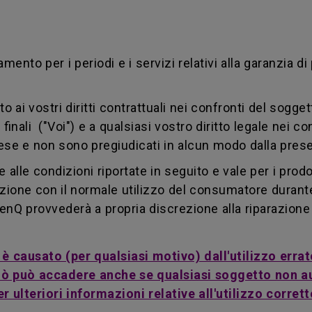
nto per i periodi e i servizi relativi alla garanzia d
i vostri diritti contrattuali nei confronti del soggett
 finali ("Voi") e a qualsiasi vostro diritto legale nei co
Paese e non sono pregiudicati in alcun modo dalla pres
alle condizioni riportate in seguito e vale per i prodo
zione con il normale utilizzo del consumatore durante i
enQ provvederà a propria discrezione alla riparazione 
o è causato (per qualsiasi motivo) dall'utilizzo er
 Ciò può accadere anche se qualsiasi soggetto non 
 ulteriori informazioni relative all'utilizzo corrett