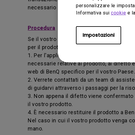
personalizzare le impostaz
necessario restituire il prodotto a BenQ o 
Informativa sui
cookie
e la
Procedura
Impostazioni
Se il vostro prodotto diventa difettoso dur
per il prodotto acquistato.
1. Per l'applicazione del servizio di garan
necessarie relative al prodotto, al difetto 
web di BenQ specifico per il vostro Paese.
2. Verrete contattati da un team di assis
di guidarvi attraverso i passaggi per la ri
3. Non appena il difetto viene confermat
il vostro prodotto.
4. È necessario restituire il prodotto a Be
Nel caso in cui il vostro prodotto venga co
mano.