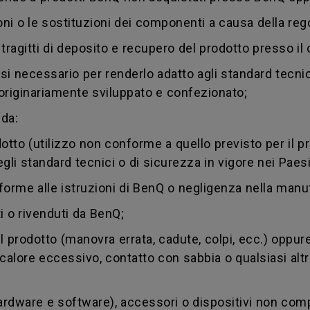
oni o le sostituzioni dei componenti a causa della reg
i tragitti di deposito e recupero del prodotto presso il c
si necessario per renderlo adatto agli standard tecnic
to originariamente sviluppato e confezionato;
 da:
to (utilizzo non conforme a quello previsto per il pro
li standard tecnici o di sicurezza in vigore nei Paesi d
me alle istruzioni di BenQ o negligenza nella manut
 o rivenduti da BenQ;
rodotto (manovra errata, cadute, colpi, ecc.) oppure
à, calore eccessivo, contatto con sabbia o qualsiasi al
dware e software), accessori o dispositivi non compat