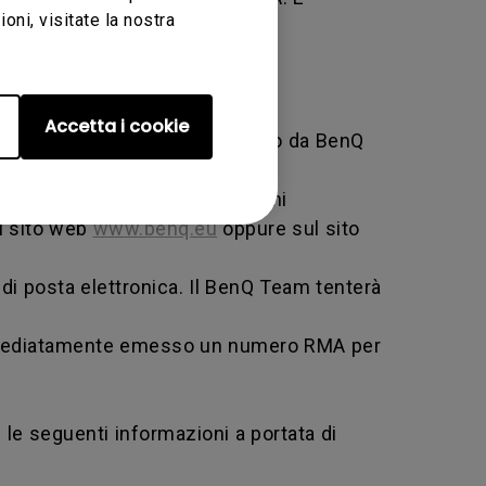
ni, visitate la nostra
Accetta i cookie
i servizio specifico messo in atto da BenQ
b e fornire tutte le informazioni
ul sito web
www.benq.eu
oppure sul sito
di posta elettronica. Il BenQ Team tenterà
e immediatamente emesso un numero RMA per
 le seguenti informazioni a portata di