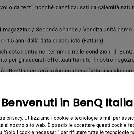
voi o da terzi, nonché danni causati da calamità natural
 di magazzino / Seconda chance / Vendita unità demo
i 1,5 anni dalla data di acquisto (Fattura)
 richiesta rientra nei termini e nelle condizioni di BenQ
to per gli acquisti effettuati tramite il nostro negozio
o) - BenQ accetterà solamente una fattura valida com
vocato dal cliente) - difetto causato da uso improp
 Ciò può accadere anche se qualsiasi soggetto non aut
Benvenuti in BenQ Italia
andise authorization number (numero di autorizzazio
a un utente che è stato autorizzato dal BenQ Team per
tra privacy. Utilizziamo i cookie e tecnologie simili per assic
stituzione. Un numero RMA è simile a un numero di rin
ta al nostro sito web. È possibile accettare questi cookie fac
u "Solo i cookie necessari" per rifiutare tutte le tecnologie 
 ottenere informazioni sull'avanzamento della transa