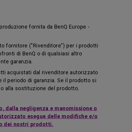
i produzione fornita da BenQ Europe -
o fornitore ("Rivenditore") per i prodotti
nfronti di BenQ o di qualsiasi altro
ente garanzia.
tti acquistati dal rivenditore autorizzato
l periodo di garanzia. Se il prodotto si
o alla sostituzione del prodotto.
rato, dalla negligenza e manomissione o
autorizzato esegue delle modifiche e/o
o dei nostri prodotti.