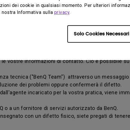
ioni dei cookie in qualsiasi momento. Per ulteriori informazio
a un fornitore di servizi autorizzato da BenQ.
 nostra Informativa sulla
privacy
.
Solo Cookies Necessari
ante il periodo di garanzia, avete diritto al termine d
zia è necessario compilare on-line il nostro modulo we
e le vostre informazioni di contatto. Ciò è possibile s
tenza tecnica ("BenQ Team") attraverso un messaggio 
soluzione dei problemi oppure confermerà il difetto.
o dall'agente incaricato per la vostra pratica, vien
nQ o a un fornitore di servizi autorizzato da BenQ.
nsegnato con un difetto fisico, siete pregati di tenere