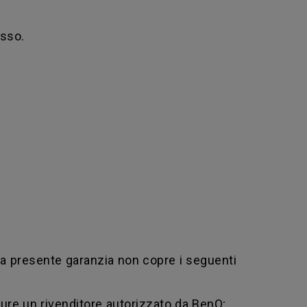
esso.
La presente garanzia non copre i seguenti
ure un rivenditore autorizzato da BenQ;