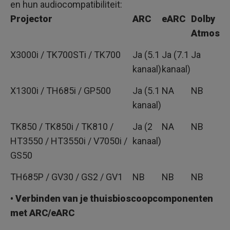
en hun audiocompatibiliteit:
Projector
ARC
eARC
Dolby
Atmos
X3000i / TK700STi / TK700
Ja (5.1
Ja (7.1
Ja
kanaal)
kanaal)
X1300i / TH685i / GP500
Ja (5.1
NA
NB
kanaal)
TK850 / TK850i / TK810 /
Ja (2
NA
NB
HT3550 / HT3550i / V7050i /
kanaal)
GS50
TH685P / GV30 / GS2 / GV1
NB
NB
NB
• Verbinden van je thuisbioscoopcomponenten
met ARC/eARC