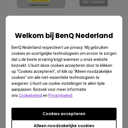
Stap 2: Verbind de HDMI-poort met de
Welkom bij BenQ Nederland
vermelding "ARC" op je projector met de HDMI-
poort met "ARC" op je soundbar/AVR.
BenQ Nederland respecteert uw privacy. Wij gebruiken
cookies en soortgelijke technologieën om ervoor te zorgen
dat u de beste ervaring krijgt wanneer u onze website
bezoekt. U kunt deze cookies accepteren door te klikken
op "Cookies accepteren", of klik op "Alleen noodzakelijke
cookies" om alle niet-essentiële technologieën te
weigeren. U kunt uw cookie-instellingen te allen tijde
aanpassen. Bezoek voor meer informatie
ons
Cookiebeleid
en
Privacybeleid
.
Cookies accepteren
Alleen noodzakelijke cookies