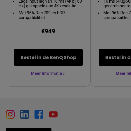
Lage input lag van 16 ms (4K bij 60
16 ms (4K@60H
Hz) gekoppeld aan 4K-resolutie
gecombineerd 
Met 96% Rec.709 en HDR-
Met 96% Rec.7
compatibiliteit
compatibiliteit
€949
Bestel in de BenQ Shop
Bestel in 
Meer Informatie
Meer In