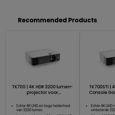
Recommended Products
TK700 | 4K HDR 3200 lumen-
TK700STi | 
projector voor
Console G
consolegamen
met korte pr
Echte 4K UHD en hoge helderheid
Echte 4K UHD m
van 3200 lumen
verbeterde 320
en scherp cont