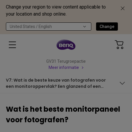
Change your region to view content applicable to
your location and shop online.
United States / English
Change
GV31 Terugroepactie
Meer informatie
V7: Wat is de beste keuze van fotografen voor
een monitoroppervlak? Een glanzend of een
mat oppervlak?
V1: Is groter ook echt beter wat monitorformaat betreft?
Wat is het beste monitorpaneel
V2: Hoe zouden fotografen volledig gebruik moeten
voor fotografen?
maken van het monitorscherm?
V3: Klopt het dat monitors met IPS-panelen de beste