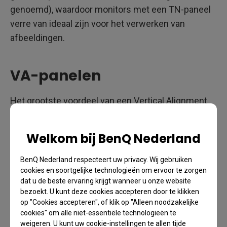
genoemd), waardoor monitors met een TN-paneel
verre van ideaal zijn voor het verwerken van
afbeeldingen.
VA-panelen
Het grootste voordeel van een Vertical Alignment
(VA)-paneel is het hoge zwart-naar-wit-contrast.
VA-panelen bieden vooral een uitstekende
Welkom bij BenQ Nederland
weergave van zwart. Daarnaast biedt het lokale 8-
bit VA-paneel een maximum van 16,77 miljoen
BenQ Nederland respecteert uw privacy. Wij gebruiken
kleuren (8 bit voor rode, groene en blauwe kleuren),
cookies en soortgelijke technologieën om ervoor te zorgen
dat u de beste ervaring krijgt wanneer u onze website
waardoor superieure kleurreproductie en
bezoekt. U kunt deze cookies accepteren door te klikken
kleurovergang kan worden geboden in vergelijking
op "Cookies accepteren", of klik op "Alleen noodzakelijke
met een lokaal 6-bit TN-paneel, dat slechts 260.000
cookies" om alle niet-essentiële technologieën te
weigeren. U kunt uw cookie-instellingen te allen tijde