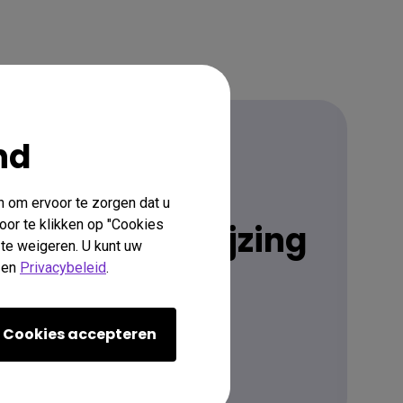
nd
Downloaden
n om ervoor te zorgen dat u
oor te klikken op "Cookies
gebruiksaanwijzing
 te weigeren. U kunt uw
en
Privacybeleid
.
Ga naar Downloads
Cookies accepteren
Meer Informatie