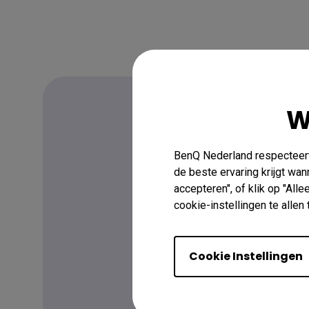
W
FAQ
BenQ Nederland respecteert 
de beste ervaring krijgt wa
Heb je een v
accepteren", of klik op "All
cookie-instellingen te alle
Lees het antwoord hi
Cookie Instellingen
Meer Informatie