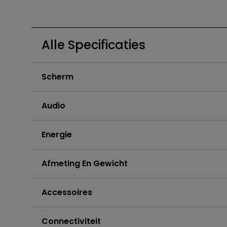
Golfsimulatie
Programming
Refurbished ZOWIE Monitor -
Technologie
Bestel hier
On Camera-monitoren
Alle Specificaties
Scherm
Audio
Energie
Afmeting En Gewicht
Accessoires
Connectiviteit